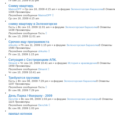
Пт сен 25, 2009 9:33 pm
с
Сниму квартиру.
к
MatrosOFF
»
Ср сен 16, 2009 4:15 am
» в форуме
Зеленогорская барахолка
0
Ответ
1306
Просмотры
Последнее сообщение
MatrosOFF
Ср сен 16, 2009 4:15 am
сниму квартиру в Зеленогорске
Гость
»
Вс сен 13, 2009 11:01 am
» в форуме
Зеленогорская барахолка
0
Ответы
1438
Просмотры
Последнее сообщение
Гость
Вс сен 13, 2009 11:01 am
Срочно ищу программиста
shkurko
»
Пт сен 11, 2009 1:15 pm
» в форуме
Зеленогорская барахолка
0
Ответы
1580
Просмотры
Последнее сообщение
shkurko
Пт сен 11, 2009 1:15 pm
Ситуация с Сестрорецким АПК.
Dimanit
»
Чт сен 10, 2009 10:41 am
» в форуме
История и краеведение
0
Ответы
1659
Просмотры
Последнее сообщение
Dimanit
Чт сен 10, 2009 10:41 am
Требуются грузчики
Гость
»
Вт сен 08, 2009 7:29 pm
» в форуме
Зеленогорская барахолка
0
Ответы
1197
Просмотры
Последнее сообщение
Гость
Вт сен 08, 2009 7:29 pm
День Парка / Фаершоу - 2009
Denchik
»
Вс сен 06, 2009 1:03 pm
» в форуме
Зеленогорские разговоры
0
Ответы
1115
Просмотры
Последнее сообщение
Denchik
Вс сен 06, 2009 1:03 pm
пропал котенок