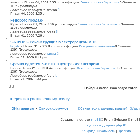
simeon
»
Пт сен 04, 2009 3:35 pm
» в форуме
Зеленогорская барахолка
0
Ответы
1106
Просмотры
Последнее сообщение
simeon
Пт сен 04, 2009 3:35 pm
недорого продаю
Юрас
»
Вт сен 01, 2009 7:26 pm
» в форуме
Зеленогорская барахолка
0
Ответы
1108
Просмотры
Последнее сообщение
Юрас
Вт сен 01, 2009 7:26 pm
5-6.09.09 - Реконструкция в сестрорецком АПК
karjala
»
Пн авг 31, 2009 8:43 pm
» в форуме
История и краеведение
0
Ответы
1397
Просмотры
Последнее сообщение
karjala
Пн авг 31, 2009 8:43 pm
Срочно сдается 2-х к.кв. в центре Зеленогорска
Гость
»
Пт авг 21, 2009 8:44 pm
» в форуме
Зеленогорская барахолка
0
Ответы
1367
Просмотры
Последнее сообщение
Гость
Пт авг 21, 2009 8:44 pm
Найдено более 1000 результатов
Перейти к расширенному поиску
На главную
Список форумов
Связаться с администрацией
Удал
Создано на основе
phpBB
® Forum Software © phpBB
Русская поддержка phpBB
Конфиденциальность
|
Правила