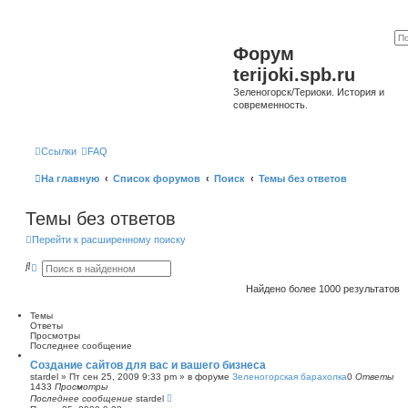
Форум
terijoki.spb.ru
Зеленогорск/Териоки. История и
современность.
Ссылки
FAQ
На главную
Список форумов
Поиск
Темы без ответов
Темы без ответов
Перейти к расширенному поиску
П
Р
о
а
и
с
Найдено более 1000 результатов
с
ш
к
и
Темы
р
Ответы
е
Просмотры
н
Последнее сообщение
н
ы
Cоздание сайтов для вас и вашего бизнеса
й
stardel
»
Пт сен 25, 2009 9:33 pm
» в форуме
Зеленогорская барахолка
0
Ответы
п
1433
Просмотры
о
Последнее сообщение
stardel
и