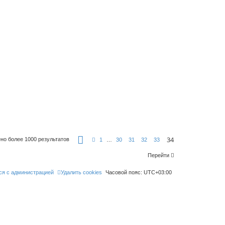
С
34
но более 1000 результатов
П
1
…
30
31
32
33
т
р
р
е
а
Перейти
д
н
.
и
ся с администрацией
Удалить cookies
ц
Часовой пояс:
UTC+03:00
а
3
4
и
з
3
4