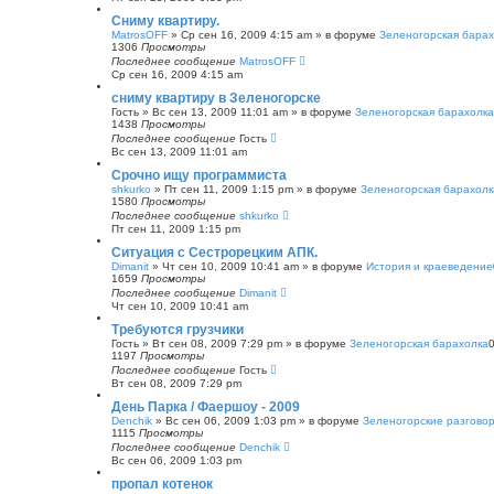
с
Сниму квартиру.
к
MatrosOFF
»
Ср сен 16, 2009 4:15 am
» в форуме
Зеленогорская бара
1306
Просмотры
Последнее сообщение
MatrosOFF
Ср сен 16, 2009 4:15 am
сниму квартиру в Зеленогорске
Гость
»
Вс сен 13, 2009 11:01 am
» в форуме
Зеленогорская барахолка
1438
Просмотры
Последнее сообщение
Гость
Вс сен 13, 2009 11:01 am
Срочно ищу программиста
shkurko
»
Пт сен 11, 2009 1:15 pm
» в форуме
Зеленогорская барахолк
1580
Просмотры
Последнее сообщение
shkurko
Пт сен 11, 2009 1:15 pm
Ситуация с Сестрорецким АПК.
Dimanit
»
Чт сен 10, 2009 10:41 am
» в форуме
История и краеведение
1659
Просмотры
Последнее сообщение
Dimanit
Чт сен 10, 2009 10:41 am
Требуются грузчики
Гость
»
Вт сен 08, 2009 7:29 pm
» в форуме
Зеленогорская барахолка
1197
Просмотры
Последнее сообщение
Гость
Вт сен 08, 2009 7:29 pm
День Парка / Фаершоу - 2009
Denchik
»
Вс сен 06, 2009 1:03 pm
» в форуме
Зеленогорские разгово
1115
Просмотры
Последнее сообщение
Denchik
Вс сен 06, 2009 1:03 pm
пропал котенок