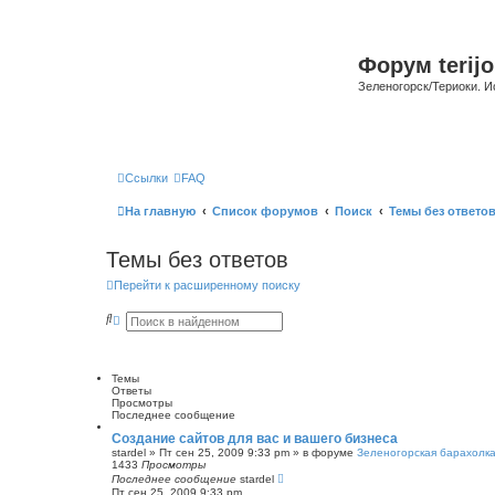
Форум terijo
Зеленогорск/Териоки. И
Ссылки
FAQ
На главную
Список форумов
Поиск
Темы без ответо
Темы без ответов
Перейти к расширенному поиску
П
Р
о
а
и
с
с
ш
к
и
Темы
р
Ответы
е
Просмотры
н
Последнее сообщение
н
ы
Cоздание сайтов для вас и вашего бизнеса
й
stardel
»
Пт сен 25, 2009 9:33 pm
» в форуме
Зеленогорская барахолк
п
1433
Просмотры
о
Последнее сообщение
stardel
и
Пт сен 25, 2009 9:33 pm