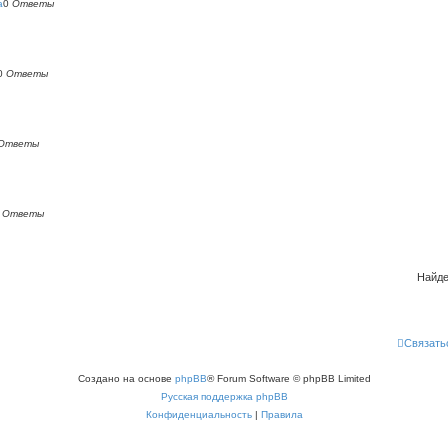
а
0
Ответы
0
Ответы
Ответы
0
Ответы
Найде
Связать
Создано на основе
phpBB
® Forum Software © phpBB Limited
Русская поддержка phpBB
Конфиденциальность
|
Правила