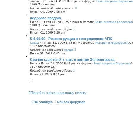
simeon
»
Пт сен 04, 2009 3:35 pm
» в форуме
Зеленогорская барахолк
1106
Просмотры
Последнее сообщение
simeon
Пт сен 04, 2009 3:35 pm
недорого продаю
Юрас
»
Вт сен 01, 2009 7:26 pm
» в форуме
Зеленогорская барахолка
1108
Просмотры
Последнее сообщение
Юрас
Вт сен 01, 2009 7:26 pm
5-6.09.09 - Реконструкция в сестрорецком АПК
karjala
»
Пн авг 31, 2009 8:43 pm
» в форуме
История и краеведение
0
1397
Просмотры
Последнее сообщение
karjala
Пн авг 31, 2009 8:43 pm
Срочно сдается 2-х к.кв. в центре Зеленогорска
Гость
»
Пт авг 21, 2009 8:44 pm
» в форуме
Зеленогорская барахолка
1367
Просмотры
Последнее сообщение
Гость
Пт авг 21, 2009 8:44 pm
Перейти к расширенному поиску
На главную
Список форумов