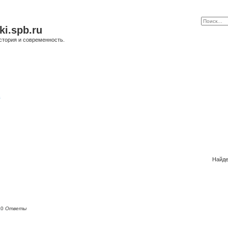
ki.spb.ru
стория и современность.
в
Найде
а
0
Ответы