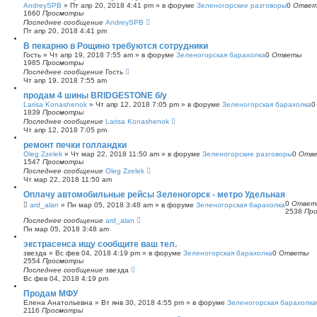
AndreySPB
»
Пт апр 20, 2018 4:41 pm
» в форуме
Зеленогорские разговоры
0
Отве
1660
Просмотры
Последнее сообщение
AndreySPB
Пт апр 20, 2018 4:41 pm
В пекарню в Рощино требуются сотрудники
Гость
»
Чт апр 19, 2018 7:55 am
» в форуме
Зеленогорская барахолка
0
Ответы
1985
Просмотры
Последнее сообщение
Гость
Чт апр 19, 2018 7:55 am
продам 4 шины BRIDGESTONE б/у
Larisa Konashenok
»
Чт апр 12, 2018 7:05 pm
» в форуме
Зеленогорская барахолка
1839
Просмотры
Последнее сообщение
Larisa Konashenok
Чт апр 12, 2018 7:05 pm
ремонт печки голландки
Oleg Zzelek
»
Чт мар 22, 2018 11:50 am
» в форуме
Зеленогорские разговоры
0
Отв
1547
Просмотры
Последнее сообщение
Oleg Zzelek
Чт мар 22, 2018 11:50 am
Оплачу автомобильные рейсы Зеленогорск - метро Удельная
0
Ответ
ard_alan
»
Пн мар 05, 2018 3:48 am
» в форуме
Зеленогорская барахолка
2538
Пр
Последнее сообщение
ard_alan
Пн мар 05, 2018 3:48 am
экстрасенса ищу сообщите ваш тел.
звезда
»
Вс фев 04, 2018 4:19 pm
» в форуме
Зеленогорская барахолка
0
Ответы
2554
Просмотры
Последнее сообщение
звезда
Вс фев 04, 2018 4:19 pm
Продам МФУ
Елена Анатольевна
»
Вт янв 30, 2018 4:55 pm
» в форуме
Зеленогорская барахолка
2116
Просмотры