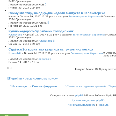
3442
Просмотры
Последнее сообщение
NDE
Пт июн 30, 2017 2:24 pm
Сниму квартиру на одну-две недели в августе в Зеленогорске
Илона
»
Пн июн 19, 2017 12:31 pm
» в форуме
Зеленогорская барахолка
0
Ответы
3324
Просмотры
Последнее сообщение
Илона
Пн июн 19, 2017 12:31 pm
Куплю недорого б/у рабочий холодильник
Илья14681
»
Ср май 17, 2017 3:25 pm
» в форуме
Зеленогорская барахолка
0
Отве
3522
Просмотры
Последнее сообщение
Илья14681
Ср май 17, 2017 3:25 pm
Сдаётся 2-х комнатная квартира на три летних месяца
0
Ответ
dedofski
»
Вс май 14, 2017 2:11 pm
» в форуме
Зеленогорская барахолка
3755
Про
Последнее сообщение
dedofski
Вс май 14, 2017 2:11 pm
Найдено более 1000 результат
Перейти к расширенному поиску
На главную
Список форумов
Связаться с администрацией
Удал
Создано на основе
phpBB
® Forum Software © phpBB
Русская поддержка phpBB
Конфиденциальность
|
Правила