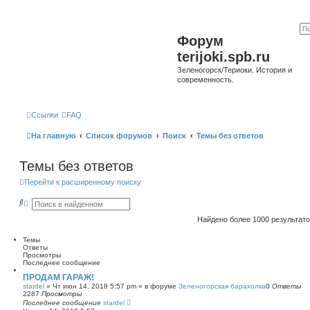
Форум
terijoki.spb.ru
Зеленогорск/Териоки. История и
современность.
Ссылки
FAQ
На главную
Список форумов
Поиск
Темы без ответов
Темы без ответов
Перейти к расширенному поиску
П
Р
о
а
и
с
Найдено более 1000 результат
с
ш
к
и
Темы
р
Ответы
е
Просмотры
н
Последнее сообщение
н
ы
ПРОДАМ ГАРАЖ!
й
stardel
»
Чт июн 14, 2018 5:57 pm
» в форуме
Зеленогорская барахолка
0
Ответы
п
2287
Просмотры
о
Последнее сообщение
stardel
и