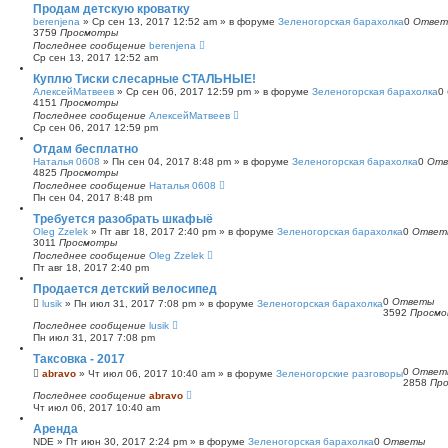
Продам детскую кроватку
berenjena
»
Ср сен 13, 2017 12:52 am
» в форуме
Зеленогорская барахолка
0
Ответ
3759
Просмотры
Последнее сообщение
berenjena
Ср сен 13, 2017 12:52 am
Куплю Тиски слесарные СТАЛЬНЫЕ!
АлексейМатвеев
»
Ср сен 06, 2017 12:59 pm
» в форуме
Зеленогорская барахолка
0
4151
Просмотры
Последнее сообщение
АлексейМатвеев
Ср сен 06, 2017 12:59 pm
Отдам бесплатно
Наталья 0608
»
Пн сен 04, 2017 8:48 pm
» в форуме
Зеленогорская барахолка
0
Отв
4825
Просмотры
Последнее сообщение
Наталья 0608
Пн сен 04, 2017 8:48 pm
Требуется разобрать шкафыё
Oleg Zzelek
»
Пт авг 18, 2017 2:40 pm
» в форуме
Зеленогорская барахолка
0
Ответ
3011
Просмотры
Последнее сообщение
Oleg Zzelek
Пт авг 18, 2017 2:40 pm
Продается детский велосипед
0
Ответы
lusik
»
Пн июл 31, 2017 7:08 pm
» в форуме
Зеленогорская барахолка
3592
Просм
Последнее сообщение
lusik
Пн июл 31, 2017 7:08 pm
Таксовка - 2017
0
Ответ
abravo
»
Чт июл 06, 2017 10:40 am
» в форуме
Зеленогорские разговоры
2858
Пр
Последнее сообщение
abravo
Чт июл 06, 2017 10:40 am
Аренда
NDE
»
Пт июн 30, 2017 2:24 pm
» в форуме
Зеленогорская барахолка
0
Ответы