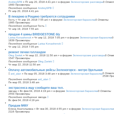
AndreySPB
»
Пт апр 20, 2018 4:41 pm
» в форуме
Зеленогорские разговоры
0
Отве
1660
Просмотры
Последнее сообщение
AndreySPB
Пт апр 20, 2018 4:41 pm
В пекарню в Рощино требуются сотрудники
Гость
»
Чт апр 19, 2018 7:55 am
» в форуме
Зеленогорская барахолка
0
Ответы
1985
Просмотры
Последнее сообщение
Гость
Чт апр 19, 2018 7:55 am
продам 4 шины BRIDGESTONE б/у
Larisa Konashenok
»
Чт апр 12, 2018 7:05 pm
» в форуме
Зеленогорская барахолка
1839
Просмотры
Последнее сообщение
Larisa Konashenok
Чт апр 12, 2018 7:05 pm
ремонт печки голландки
Oleg Zzelek
»
Чт мар 22, 2018 11:50 am
» в форуме
Зеленогорские разговоры
0
Отв
1547
Просмотры
Последнее сообщение
Oleg Zzelek
Чт мар 22, 2018 11:50 am
Оплачу автомобильные рейсы Зеленогорск - метро Удельная
0
Ответ
ard_alan
»
Пн мар 05, 2018 3:48 am
» в форуме
Зеленогорская барахолка
2538
Пр
Последнее сообщение
ard_alan
Пн мар 05, 2018 3:48 am
экстрасенса ищу сообщите ваш тел.
звезда
»
Вс фев 04, 2018 4:19 pm
» в форуме
Зеленогорская барахолка
0
Ответы
2554
Просмотры
Последнее сообщение
звезда
Вс фев 04, 2018 4:19 pm
Продам МФУ
Елена Анатольевна
»
Вт янв 30, 2018 4:55 pm
» в форуме
Зеленогорская барахолка
2116
Просмотры