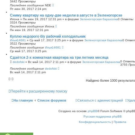
3442
Просмотры
Последнее сообщение
NDE
Пт июн 30, 2017 2:24 pm
Сниму квартиру на одну-две недели в августе в Зеленогорске
Илона
»
Пн июн 19, 2017 12:31 pm
» в форуме
Зеленогорская барахолка
0
Ответы
3324
Просмотры
Последнее сообщение
Илона
Пн июн 19, 2017 12:31 pm
Куплю недорого б/у рабочий холодильник
Илья14681
»
Ср май 17, 2017 3:25 pm
» в форуме
Зеленогорская барахолка
0
Отве
3522
Просмотры
Последнее сообщение
Илья14681
Ср май 17, 2017 3:25 pm
Сдаётся 2-х комнатная квартира на три летних месяца
0
Ответ
dedofski
»
Вс май 14, 2017 2:11 pm
» в форуме
Зеленогорская барахолка
3755
Про
Последнее сообщение
dedofski
Вс май 14, 2017 2:11 pm
Найдено более 1000 результат
Перейти к расширенному поиску
На главную
Список форумов
Связаться с администрацией
Удал
Создано на основе
phpBB
® Forum Software © phpBB
Русская поддержка phpBB
Конфиденциальность
|
Правила