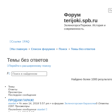
Форум
terijoki.spb.ru
Зеленогорск/Териоки. История и
современность.
Ссылки
FAQ
На главную
Список форумов
Поиск
Темы без ответов
Темы без ответов
Перейти к расширенному поиску
П
Р
о
а
и
с
Найдено более 1000 результат
с
ш
к
и
Темы
р
Ответы
е
Просмотры
н
Последнее сообщение
н
ы
ПРОДАМ ГАРАЖ!
й
stardel
»
Чт июн 14, 2018 5:57 pm
» в форуме
Зеленогорская барахолка
0
Ответы
п
2287
Просмотры
о
Последнее сообщение
stardel
и