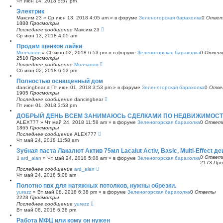
Чт июн 14, 2018 5:57 pm
с
Электрик
к
Максим 23
»
Ср июн 13, 2018 4:05 am
» в форуме
Зеленогорская барахолка
0
Отве
1888
Просмотры
Последнее сообщение
Максим 23
Ср июн 13, 2018 4:05 am
Продам щенков лайки
Молчанов
»
Сб июн 02, 2018 6:53 pm
» в форуме
Зеленогорская барахолка
0
Ответ
2510
Просмотры
Последнее сообщение
Молчанов
Сб июн 02, 2018 6:53 pm
Полностью оснащенный дом
dancingbear
»
Пт июн 01, 2018 3:53 pm
» в форуме
Зеленогорская барахолка
0
Отве
1905
Просмотры
Последнее сообщение
dancingbear
Пт июн 01, 2018 3:53 pm
ДОБРЫЙ ДЕНЬ ВСЕМ ЗАНИМАЮСЬ СДЕЛКАМИ ПО НЕДВИЖИМОСТИ
ALEX777
»
Чт май 24, 2018 11:58 am
» в форуме
Зеленогорская барахолка
0
Ответ
1865
Просмотры
Последнее сообщение
ALEX777
Чт май 24, 2018 11:58 am
Зубная паста Лакалют Актив 75мл Lacalut Activ, Basic, Multi-Effect д
0
Ответ
ard_alan
»
Чт май 24, 2018 5:08 am
» в форуме
Зеленогорская барахолка
2173
Пр
Последнее сообщение
ard_alan
Чт май 24, 2018 5:08 am
Полотно пвх для натяжных потолков, нужны обрезки.
yurezz
»
Вт май 08, 2018 6:38 pm
» в форуме
Зеленогорская барахолка
0
Ответы
2228
Просмотры
Последнее сообщение
yurezz
Вт май 08, 2018 6:38 pm
Работа МФЦ или кому он нужен