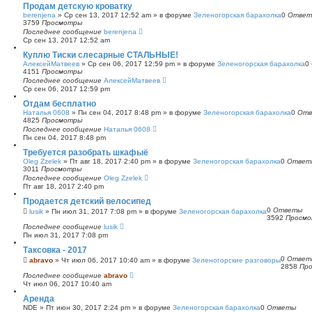
Продам детскую кроватку
berenjena
»
Ср сен 13, 2017 12:52 am
» в форуме
Зеленогорская барахолка
0
Ответ
3759
Просмотры
Последнее сообщение
berenjena
Ср сен 13, 2017 12:52 am
Куплю Тиски слесарные СТАЛЬНЫЕ!
АлексейМатвеев
»
Ср сен 06, 2017 12:59 pm
» в форуме
Зеленогорская барахолка
0
4151
Просмотры
Последнее сообщение
АлексейМатвеев
Ср сен 06, 2017 12:59 pm
Отдам бесплатно
Наталья 0608
»
Пн сен 04, 2017 8:48 pm
» в форуме
Зеленогорская барахолка
0
Отв
4825
Просмотры
Последнее сообщение
Наталья 0608
Пн сен 04, 2017 8:48 pm
Требуется разобрать шкафыё
Oleg Zzelek
»
Пт авг 18, 2017 2:40 pm
» в форуме
Зеленогорская барахолка
0
Ответ
3011
Просмотры
Последнее сообщение
Oleg Zzelek
Пт авг 18, 2017 2:40 pm
Продается детский велосипед
0
Ответы
lusik
»
Пн июл 31, 2017 7:08 pm
» в форуме
Зеленогорская барахолка
3592
Просм
Последнее сообщение
lusik
Пн июл 31, 2017 7:08 pm
Таксовка - 2017
0
Ответ
abravo
»
Чт июл 06, 2017 10:40 am
» в форуме
Зеленогорские разговоры
2858
Пр
Последнее сообщение
abravo
Чт июл 06, 2017 10:40 am
Аренда
NDE
»
Пт июн 30, 2017 2:24 pm
» в форуме
Зеленогорская барахолка
0
Ответы