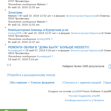
4747
Просмотры
Последнее сообщение
Maksim
Вт май 10, 2016 12:55 am
Электрик.
Maksim
»
Вт май 10, 2016 12:52 am
» в форуме
Зеленогорская барахолка
0
Ответы
5033
Просмотры
Последнее сообщение
Maksim
Вт май 10, 2016 12:52 am
Компьютерная помощь в Курортном р-не
AndreySPB
»
Вт май 10, 2016 12:37 am
» в форуме
Зеленогорская барахолка
0
Отв
5316
Просмотры
Последнее сообщение
AndreySPB
Вт май 10, 2016 12:37 am
РЕМОНТА ОБУВИ В "ДОМе БЫТА" БОЛЬШЕ НЕЕЕЕТ!!!
Бонифаций
»
Сб май 07, 2016 5:24 pm
» в форуме
Зеленогорская барахолка
0
Отве
4924
Просмотры
Последнее сообщение
Бонифаций
Сб май 07, 2016 5:24 pm
Найдено более 1000 результатов
Перейти к расширенному поиску
На главную
Список форумов
Связаться с администрацией
Удал
Создано на основе
phpBB
® Forum Software © phpBB
Русская поддержка phpBB
Конфиденциальность
|
Правила