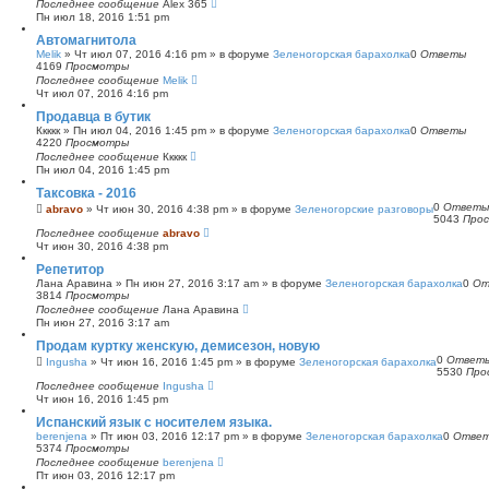
Последнее сообщение
Alex 365
Пн июл 18, 2016 1:51 pm
Автомагнитола
Melik
»
Чт июл 07, 2016 4:16 pm
» в форуме
Зеленогорская барахолка
0
Ответы
4169
Просмотры
Последнее сообщение
Melik
Чт июл 07, 2016 4:16 pm
Продавца в бутик
Ккккк
»
Пн июл 04, 2016 1:45 pm
» в форуме
Зеленогорская барахолка
0
Ответы
4220
Просмотры
Последнее сообщение
Ккккк
Пн июл 04, 2016 1:45 pm
Таксовка - 2016
0
Ответы
abravo
»
Чт июн 30, 2016 4:38 pm
» в форуме
Зеленогорские разговоры
5043
Про
Последнее сообщение
abravo
Чт июн 30, 2016 4:38 pm
Репетитор
Лана Аравина
»
Пн июн 27, 2016 3:17 am
» в форуме
Зеленогорская барахолка
0
От
3814
Просмотры
Последнее сообщение
Лана Аравина
Пн июн 27, 2016 3:17 am
Продам куртку женскую, демисезон, новую
0
Ответ
Ingusha
»
Чт июн 16, 2016 1:45 pm
» в форуме
Зеленогорская барахолка
5530
Про
Последнее сообщение
Ingusha
Чт июн 16, 2016 1:45 pm
Испанский язык с носителем языка.
berenjena
»
Пт июн 03, 2016 12:17 pm
» в форуме
Зеленогорская барахолка
0
Отве
5374
Просмотры
Последнее сообщение
berenjena
Пт июн 03, 2016 12:17 pm