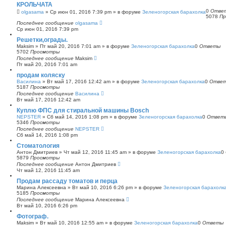
КРОЛЬЧАТА
0
Отве
olgasama
»
Ср июн 01, 2016 7:39 pm
» в форуме
Зеленогорская барахолка
5078
Пр
Последнее сообщение
olgasama
Ср июн 01, 2016 7:39 pm
Решетки,ограды.
Maksim
»
Пт май 20, 2016 7:01 am
» в форуме
Зеленогорская барахолка
0
Ответы
5702
Просмотры
Последнее сообщение
Maksim
Пт май 20, 2016 7:01 am
продам коляску
Василина
»
Вт май 17, 2016 12:42 am
» в форуме
Зеленогорская барахолка
0
Отве
5187
Просмотры
Последнее сообщение
Василина
Вт май 17, 2016 12:42 am
Куплю ФПС для стиральной машины Bosch
NEPSTER
»
Сб май 14, 2016 1:08 pm
» в форуме
Зеленогорская барахолка
0
Ответ
5346
Просмотры
Последнее сообщение
NEPSTER
Сб май 14, 2016 1:08 pm
Стоматология
Антон Дмитриев
»
Чт май 12, 2016 11:45 am
» в форуме
Зеленогорская барахолка
0
5879
Просмотры
Последнее сообщение
Антон Дмитриев
Чт май 12, 2016 11:45 am
Продам рассаду томатов и перца
Марина Алексеевна
»
Вт май 10, 2016 6:26 pm
» в форуме
Зеленогорская барахолк
5185
Просмотры
Последнее сообщение
Марина Алексеевна
Вт май 10, 2016 6:26 pm
Фотограф.
Maksim
»
Вт май 10, 2016 12:55 am
» в форуме
Зеленогорская барахолка
0
Ответы