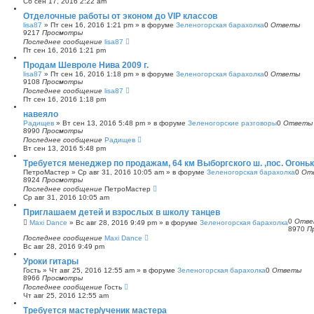
Сб сен 17, 2016 2:22 am
с
Отделочные работы от эконом до VIP классов
к
lisa87
»
Пт сен 16, 2016 1:21 pm
» в форуме
Зеленогорская барахолка
0
Ответы
9217
Просмотры
Последнее сообщение
lisa87
Пт сен 16, 2016 1:21 pm
Продам Шевроле Нива 2009 г.
lisa87
»
Пт сен 16, 2016 1:18 pm
» в форуме
Зеленогорская барахолка
0
Ответы
9108
Просмотры
Последнее сообщение
lisa87
Пт сен 16, 2016 1:18 pm
навеяло
Радищев
»
Вт сен 13, 2016 5:48 pm
» в форуме
Зеленогорские разговоры
0
Ответы
8990
Просмотры
Последнее сообщение
Радищев
Вт сен 13, 2016 5:48 pm
Требуется менеджер по продажам, 64 км Выборгского ш. ,пос. Огонь
ПетроМастер
»
Ср авг 31, 2016 10:05 am
» в форуме
Зеленогорская барахолка
0
От
8924
Просмотры
Последнее сообщение
ПетроМастер
Ср авг 31, 2016 10:05 am
Приглашаем детей и взрослых в школу танцев
0
Отве
Maxi Dance
»
Вс авг 28, 2016 9:49 pm
» в форуме
Зеленогорская барахолка
8970
П
Последнее сообщение
Maxi Dance
Вс авг 28, 2016 9:49 pm
Уроки гитары
Гость
»
Чт авг 25, 2016 12:55 am
» в форуме
Зеленогорская барахолка
0
Ответы
8966
Просмотры
Последнее сообщение
Гость
Чт авг 25, 2016 12:55 am
Требуется мастер/ученик мастера