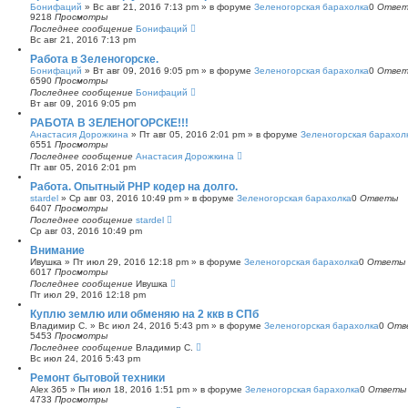
Бонифаций
»
Вс авг 21, 2016 7:13 pm
» в форуме
Зеленогорская барахолка
0
Отве
9218
Просмотры
Последнее сообщение
Бонифаций
Вс авг 21, 2016 7:13 pm
Работа в Зеленогорске.
Бонифаций
»
Вт авг 09, 2016 9:05 pm
» в форуме
Зеленогорская барахолка
0
Отве
6590
Просмотры
Последнее сообщение
Бонифаций
Вт авг 09, 2016 9:05 pm
РАБОТА В ЗЕЛЕНОГОРСКЕ!!!
Анастасия Дорожкина
»
Пт авг 05, 2016 2:01 pm
» в форуме
Зеленогорская барахол
6551
Просмотры
Последнее сообщение
Анастасия Дорожкина
Пт авг 05, 2016 2:01 pm
Работа. Опытный PHP кодер на долго.
stardel
»
Ср авг 03, 2016 10:49 pm
» в форуме
Зеленогорская барахолка
0
Ответы
6407
Просмотры
Последнее сообщение
stardel
Ср авг 03, 2016 10:49 pm
Внимание
Ивушка
»
Пт июл 29, 2016 12:18 pm
» в форуме
Зеленогорская барахолка
0
Ответы
6017
Просмотры
Последнее сообщение
Ивушка
Пт июл 29, 2016 12:18 pm
Куплю землю или обменяю на 2 ккв в СПб
Владимир С.
»
Вс июл 24, 2016 5:43 pm
» в форуме
Зеленогорская барахолка
0
Отв
5453
Просмотры
Последнее сообщение
Владимир С.
Вс июл 24, 2016 5:43 pm
Ремонт бытовой техники
Alex 365
»
Пн июл 18, 2016 1:51 pm
» в форуме
Зеленогорская барахолка
0
Ответы
4733
Просмотры