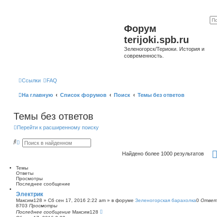
Форум
terijoki.spb.ru
Зеленогорск/Териоки. История и
современность.
Ссылки
FAQ
На главную
Список форумов
Поиск
Темы без ответов
Темы без ответов
Перейти к расширенному поиску
П
Р
о
а
и
с
Найдено более 1000 результатов
с
ш
к
и
Темы
р
Ответы
е
Просмотры
н
Последнее сообщение
н
ы
Электрик
й
Максим128
»
Сб сен 17, 2016 2:22 am
» в форуме
Зеленогорская барахолка
0
Отве
п
8703
Просмотры
о
Последнее сообщение
Максим128
и