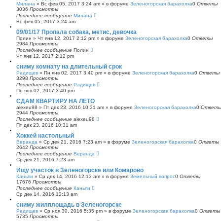
Милана
»
Вс фев 05, 2017 3:24 am
» в форуме
Зеленогорская барахолка
0
Ответы
3036
Просмотры
Последнее сообщение
Милана
Вс фев 05, 2017 3:24 am
09/01/17 Пропала собака, метис, девочка
Полин
»
Чт янв 12, 2017 2:12 pm
» в форуме
Зеленогорская барахолка
0
Ответы
2984
Просмотры
Последнее сообщение
Полин
Чт янв 12, 2017 2:12 pm
сниму комнату на длительный срок
Радищев
»
Пн янв 02, 2017 3:40 pm
» в форуме
Зеленогорская барахолка
0
Ответы
3298
Просмотры
Последнее сообщение
Радищев
Пн янв 02, 2017 3:40 pm
СДАМ КВАРТИРУ НА ЛЕТО
alexeu98
»
Пт дек 23, 2016 10:31 am
» в форуме
Зеленогорская барахолка
0
Ответ
2944
Просмотры
Последнее сообщение
alexeu98
Пт дек 23, 2016 10:31 am
Хоккей настольный
Веранда
»
Ср дек 21, 2016 7:23 am
» в форуме
Зеленогорская барахолка
0
Ответы
2642
Просмотры
Последнее сообщение
Веранда
Ср дек 21, 2016 7:23 am
Ищу участок в Зеленогорске или Комарово
Каньпи
»
Ср дек 14, 2016 12:13 am
» в форуме
Земельный вопрос
0
Ответы
17676
Просмотры
Последнее сообщение
Каньпи
Ср дек 14, 2016 12:13 am
сниму жилплощадь в Зеленогорске
Радищев
»
Ср ноя 30, 2016 5:35 pm
» в форуме
Зеленогорская барахолка
0
Ответы
5735
Просмотры