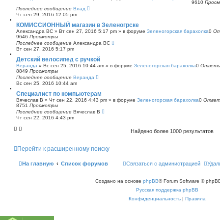
9610
Прос
Последнее сообщение
Влад
Чт сен 29, 2016 12:05 pm
КОМИССИОННЫЙ магазин в Зеленогрске
Александра ВС
»
Вт сен 27, 2016 5:17 pm
» в форуме
Зеленогорская барахолка
0
От
9646
Просмотры
Последнее сообщение
Александра ВС
Вт сен 27, 2016 5:17 pm
Детский велосипед с ручкой
Веранда
»
Вс сен 25, 2016 10:44 am
» в форуме
Зеленогорская барахолка
0
Ответ
8849
Просмотры
Последнее сообщение
Веранда
Вс сен 25, 2016 10:44 am
Специалист по компьютерам
Вячеслав В
»
Чт сен 22, 2016 4:43 pm
» в форуме
Зеленогорская барахолка
0
Отве
8751
Просмотры
Последнее сообщение
Вячеслав В
Чт сен 22, 2016 4:43 pm
Найдено более 1000 результатов
Перейти к расширенному поиску
На главную
Список форумов
Связаться с администрацией
Удал
Создано на основе
phpBB
® Forum Software © phpBB
Русская поддержка phpBB
Конфиденциальность
|
Правила