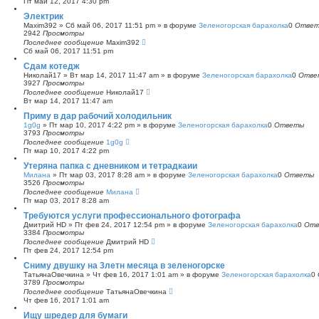
Пт май 12, 2017 4:30 pm
с
Электрик
к
Maxim392
»
Сб май 06, 2017 11:51 pm
» в форуме
Зеленогорская барахолка
0
Отве
2942
Просмотры
Последнее сообщение
Maxim392
Сб май 06, 2017 11:51 pm
Сдам котедж
Николай17
»
Вт мар 14, 2017 11:47 am
» в форуме
Зеленогорская барахолка
0
Отве
3927
Просмотры
Последнее сообщение
Николай17
Вт мар 14, 2017 11:47 am
Приму в дар рабочий холодильник
1g0g
»
Пт мар 10, 2017 4:22 pm
» в форуме
Зеленогорская барахолка
0
Ответы
3793
Просмотры
Последнее сообщение
1g0g
Пт мар 10, 2017 4:22 pm
Утеряна папка с дневником и тетрадкаии
Милана
»
Пт мар 03, 2017 8:28 am
» в форуме
Зеленогорская барахолка
0
Ответы
3526
Просмотры
Последнее сообщение
Милана
Пт мар 03, 2017 8:28 am
Требуются услуги профессионального фотографа
Дмитрий HD
»
Пт фев 24, 2017 12:54 pm
» в форуме
Зеленогорская барахолка
0
Отв
3384
Просмотры
Последнее сообщение
Дмитрий HD
Пт фев 24, 2017 12:54 pm
Сниму двушку на 3летн месяца в зеленогорске
ТатьянаОвечкина
»
Чт фев 16, 2017 1:01 am
» в форуме
Зеленогорская барахолка
0
3789
Просмотры
Последнее сообщение
ТатьянаОвечкина
Чт фев 16, 2017 1:01 am
Ищу шредер для бумаги