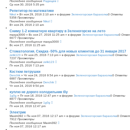
Последнее сообщение
Радищев
Ср ноя 30, 2016 5:35 pm
Репетитор по математике
Nikol
»
Вт ноя 29, 2016 2:10 am
» в форуме
Зеленогорская барахолка
0
Ответы
5358
Просмотры
Последнее сообщение
Nikol
Вт ноя 29, 2016 2:10 am
Сниму 1-2 комнатную квартиру в Зеленогорске на лето
masya3000
»
Вс ноя 27, 2016 11:25 am
» в форуме
Зеленогорская барахолка
0
Отве
6677
Просмотры
Последнее сообщение
masya3000
Вс ноя 27, 2016 11:25 am
Стоматология. Скидка -50% для новых клиентов до 31 января 2017
zelik123
»
Пт ноя 25, 2016 7:13 pm
» в форуме
Зеленогорская барахолка
0
Ответы
7237
Просмотры
Последнее сообщение
zelik123
Пт ноя 25, 2016 7:13 pm
Костюм петрушки
Denchik
»
Чт ноя 24, 2016 9:54 pm
» в форуме
Зеленогорская барахолка
0
Ответы
6887
Просмотры
Последнее сообщение
Denchik
Чт ноя 24, 2016 9:54 pm
куплю не дорого холодильник б\у
1g0g
»
Пт ноя 18, 2016 12:47 pm
» в форуме
Зеленогорская барахолка
0
Ответы
8877
Просмотры
Последнее сообщение
1g0g
Пт ноя 18, 2016 12:47 pm
Электрик
Maxim392
»
Пн ноя 07, 2016 12:17 am
» в форуме
Зеленогорская барахолка
0
Ответ
7912
Просмотры
Последнее сообщение
Maxim392
Пн ноя 07, 2016 12:17 am