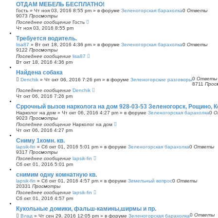
ОТДАМ МЕБЕЛЬ БЕСПЛАТНО!
Гость
»
Чт ноя 03, 2016 8:55 pm
» в форуме
Зеленогорская барахолка
0
Ответы
9073
Просмотры
Последнее сообщение
Гость
Чт ноя 03, 2016 8:55 pm
Требуется водитель.
lisa87
»
Вт окт 18, 2016 4:36 pm
» в форуме
Зеленогорская барахолка
0
Ответы
9122
Просмотры
Последнее сообщение
lisa87
Вт окт 18, 2016 4:36 pm
Найдена собака
0
Ответы
Denchik
»
Чт окт 06, 2016 7:26 pm
» в форуме
Зеленогорские разговоры
8711
Прос
Последнее сообщение
Denchik
Чт окт 06, 2016 7:26 pm
Сррочный вызов нарколога на дом 928-03-53 Зеленогорск, Рощино, 
Нарколог на дом
»
Чт окт 06, 2016 4:27 pm
» в форуме
Зеленогорская барахолка
0
О
9023
Просмотры
Последнее сообщение
Нарколог на дом
Чт окт 06, 2016 4:27 pm
Сниму 1комн. кв.
lapsik-fin
»
Сб окт 01, 2016 5:01 pm
» в форуме
Зеленогорская барахолка
0
Ответы
9317
Просмотры
Последнее сообщение
lapsik-fin
Сб окт 01, 2016 5:01 pm
снимим одну комнатную кв.
lapsik-fin
»
Сб окт 01, 2016 4:57 pm
» в форуме
Земельный вопрос
0
Ответы
20331
Просмотры
Последнее сообщение
lapsik-fin
Сб окт 01, 2016 4:57 pm
Кукольные домики, фальш-камины,ширмы и пр.
0
Ответы
Влад
»
Чт сен 29, 2016 12:05 pm
» в форуме
Зеленогорская барахолка