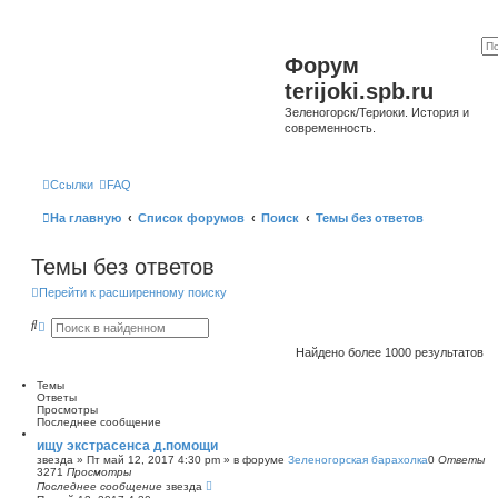
Форум
terijoki.spb.ru
Зеленогорск/Териоки. История и
современность.
Ссылки
FAQ
На главную
Список форумов
Поиск
Темы без ответов
Темы без ответов
Перейти к расширенному поиску
П
Р
о
а
и
с
Найдено более 1000 результатов
с
ш
к
и
Темы
р
Ответы
е
Просмотры
н
Последнее сообщение
н
ы
ищу экстрасенса д.помощи
й
звезда
»
Пт май 12, 2017 4:30 pm
» в форуме
Зеленогорская барахолка
0
Ответы
п
3271
Просмотры
о
Последнее сообщение
звезда
и