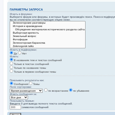
ПАРАМЕТРЫ ЗАПРОСА
Искать в форумах:
Выберите форум или форумы, в которых будет произведён поиск. Поиск в подфору
вы не отключили соответствующую опцию ниже.
Искать в подфорумах:
Да
Нет
Искать:
В названиях тем и текстах сообщений
Только в текстах сообщений
Только по названию темы
Только в первом сообщении темы
Показывать результаты как:
Сообщения
Темы
Поле сортировки:
по возрастанию
по убыванию
Искать сообщения за:
Показывать первые:
Введите 0 для вывода полного текста сообщений.
символов сообщений