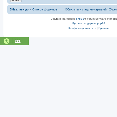
На главную
Список форумов
Связаться с администрацией
Удал
Создано на основе
phpBB
® Forum Software © phpBB
Русская поддержка phpBB
Конфиденциальность
|
Правила
111