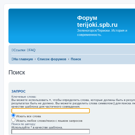
Форум
terijoki.spb.ru
Зеленогорск/Териоки. История и
современность.
Ссылки
FAQ
На главную
Список форумов
Поиск
Поиск
ЗАПРОС
Ключевые слова:
Вы можете использовать
+
, чтобы определить слова, которые должны быть в резул
результатах быть не должно. Вы можете разделить слова символом
|
для поиска л
качестве шаблона для частичного совпадения.
Искать все слова
Искать любое слово/поиск с языком запросов
Поиск по автору:
Используйте * в качестве шаблона.