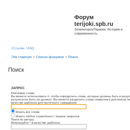
Форум
terijoki.spb.ru
Зеленогорск/Териоки. История и
современность.
Ссылки
FAQ
На главную
Список форумов
Поиск
Поиск
ЗАПРОС
Ключевые слова:
Вы можете использовать
+
, чтобы определить слова, которые должны быть в резул
результатах быть не должно. Вы можете разделить слова символом
|
для поиска л
качестве шаблона для частичного совпадения.
Искать все слова
Искать любое слово/поиск с языком запросов
Поиск по автору:
Используйте * в качестве шаблона.