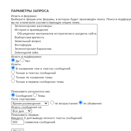
ПАРАМЕТРЫ ЗАПРОСА
Искать в форумах:
Выберите форум или форумы, в которых будет произведён поиск. Поиск в подфору
вы не отключили соответствующую опцию ниже.
Искать в подфорумах:
Да
Нет
Искать:
В названиях тем и текстах сообщений
Только в текстах сообщений
Только по названию темы
Только в первом сообщении темы
Показывать результаты как:
Сообщения
Темы
Поле сортировки:
по возрастанию
по убыванию
Искать сообщения за:
Показывать первые:
Введите 0 для вывода полного текста сообщений.
символов сообщений