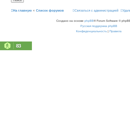
На главную
Список форумов
Связаться с администрацией
Удал
Создано на основе
phpBB
® Forum Software © phpBB
Русская поддержка phpBB
Конфиденциальность
|
Правила
83