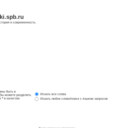
ki.spb.ru
стория и современность.
жны быть в
Искать все слова
 Вы можете разделить
те
*
в качестве
Искать любое слово/поиск с языком запросов