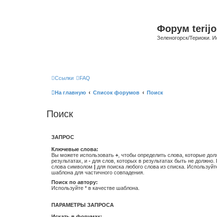
Форум terijo
Зеленогорск/Териоки. И
Ссылки
FAQ
На главную
Список форумов
Поиск
Поиск
ЗАПРОС
Ключевые слова:
Вы можете использовать
+
, чтобы определить слова, которые дол
результатах, и
-
для слов, которых в результатах быть не должно.
слова символом
|
для поиска любого слова из списка. Используй
шаблона для частичного совпадения.
Поиск по автору:
Используйте * в качестве шаблона.
ПАРАМЕТРЫ ЗАПРОСА
Искать в форумах: