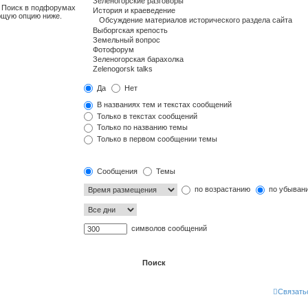
. Поиск в подфорумах
ющую опцию ниже.
Да
Нет
В названиях тем и текстах сообщений
Только в текстах сообщений
Только по названию темы
Только в первом сообщении темы
Сообщения
Темы
по возрастанию
по убыван
символов сообщений
Связать