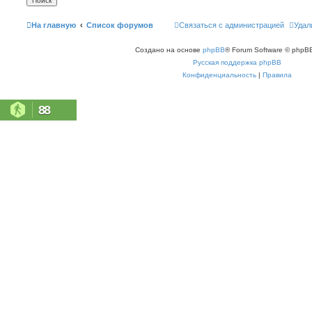
На главную
Список форумов
Связаться с администрацией
Удал
Создано на основе
phpBB
® Forum Software © phpBB
Русская поддержка phpBB
Конфиденциальность
|
Правила
88