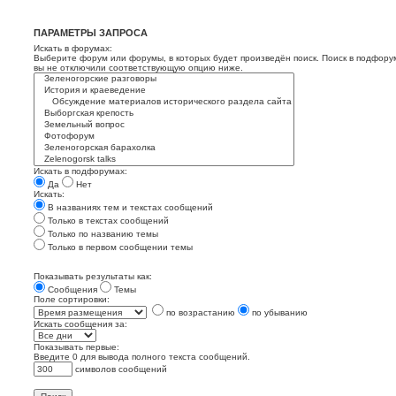
ПАРАМЕТРЫ ЗАПРОСА
Искать в форумах:
Выберите форум или форумы, в которых будет произведён поиск. Поиск в подфору
вы не отключили соответствующую опцию ниже.
Искать в подфорумах:
Да
Нет
Искать:
В названиях тем и текстах сообщений
Только в текстах сообщений
Только по названию темы
Только в первом сообщении темы
Показывать результаты как:
Сообщения
Темы
Поле сортировки:
по возрастанию
по убыванию
Искать сообщения за:
Показывать первые:
Введите 0 для вывода полного текста сообщений.
символов сообщений