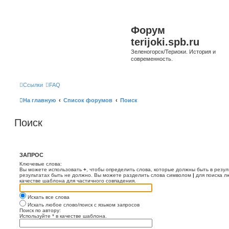
Форум
terijoki.spb.ru
Зеленогорск/Териоки. История и
современность.
Ссылки
FAQ
На главную
Список форумов
Поиск
Поиск
ЗАПРОС
Ключевые слова:
Вы можете использовать
+
, чтобы определить слова, которые должны быть в резул
результатах быть не должно. Вы можете разделить слова символом
|
для поиска л
качестве шаблона для частичного совпадения.
Искать все слова
Искать любое слово/поиск с языком запросов
Поиск по автору:
Используйте * в качестве шаблона.