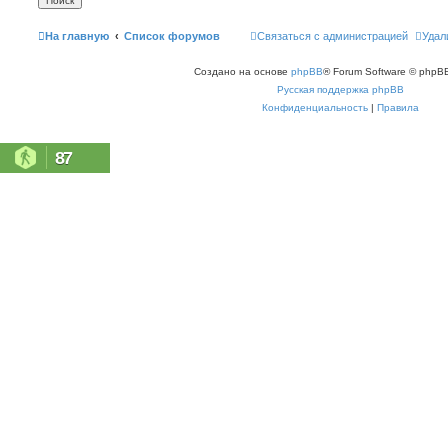
На главную
Список форумов
Связаться с администрацией
Удал
Создано на основе
phpBB
® Forum Software © phpBB
Русская поддержка phpBB
Конфиденциальность
|
Правила
87