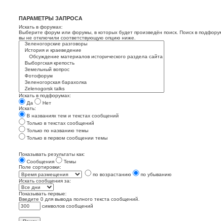
ПАРАМЕТРЫ ЗАПРОСА
Искать в форумах:
Выберите форум или форумы, в которых будет произведён поиск. Поиск в подфору
вы не отключили соответствующую опцию ниже.
Искать в подфорумах:
Да
Нет
Искать:
В названиях тем и текстах сообщений
Только в текстах сообщений
Только по названию темы
Только в первом сообщении темы
Показывать результаты как:
Сообщения
Темы
Поле сортировки:
по возрастанию
по убыванию
Искать сообщения за:
Показывать первые:
Введите 0 для вывода полного текста сообщений.
символов сообщений