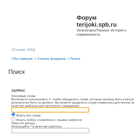
Форум
terijoki.spb.ru
Зеленогорск/Териоки. История и
современность.
Ссылки
FAQ
На главную
Список форумов
Поиск
Поиск
ЗАПРОС
Ключевые слова:
Вы можете использовать
+
, чтобы определить слова, которые должны быть в резул
результатах быть не должно. Вы можете разделить слова символом
|
для поиска л
качестве шаблона для частичного совпадения.
Искать все слова
Искать любое слово/поиск с языком запросов
Поиск по автору:
Используйте * в качестве шаблона.