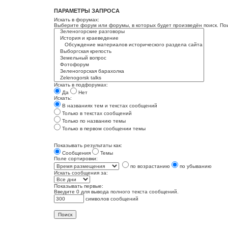
ПАРАМЕТРЫ ЗАПРОСА
Искать в форумах:
Выберите форум или форумы, в которых будет произведён поиск. По
Искать в подфорумах:
Да
Нет
Искать:
В названиях тем и текстах сообщений
Только в текстах сообщений
Только по названию темы
Только в первом сообщении темы
Показывать результаты как:
Сообщения
Темы
Поле сортировки:
по возрастанию
по убыванию
Искать сообщения за:
Показывать первые:
Введите 0 для вывода полного текста сообщений.
символов сообщений