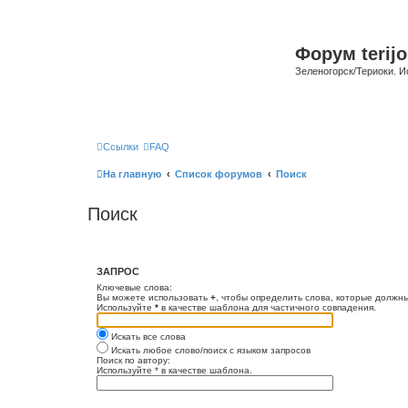
Форум terijo
Зеленогорск/Териоки. И
Ссылки
FAQ
На главную
Список форумов
Поиск
Поиск
ЗАПРОС
Ключевые слова:
Вы можете использовать
+
, чтобы определить слова, которые должны
Используйте
*
в качестве шаблона для частичного совпадения.
Искать все слова
Искать любое слово/поиск с языком запросов
Поиск по автору:
Используйте * в качестве шаблона.