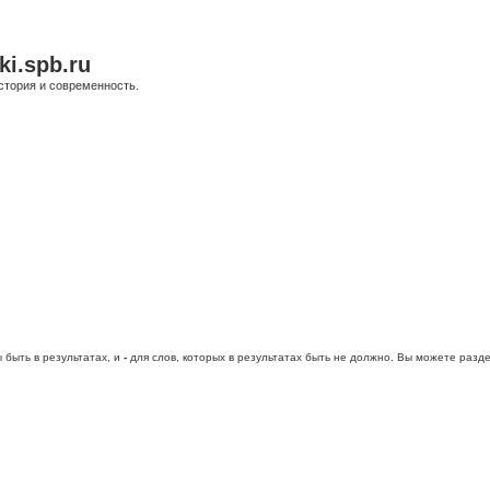
ki.spb.ru
стория и современность.
 быть в результатах, и
-
для слов, которых в результатах быть не должно. Вы можете раз