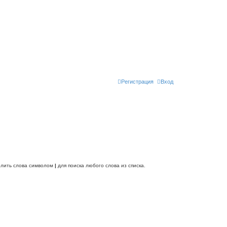
Регистрация
Вход
делить слова символом
|
для поиска любого слова из списка.