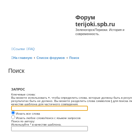
Форум
terijoki.spb.ru
Зеленогорск/Териоки. История и
современность.
Ссылки
FAQ
На главную
Список форумов
Поиск
Поиск
ЗАПРОС
Ключевые слова:
Вы можете использовать
+
, чтобы определить слова, которые должны быть в резул
результатах быть не должно. Вы можете разделить слова символом
|
для поиска л
качестве шаблона для частичного совпадения.
Искать все слова
Искать любое слово/поиск с языком запросов
Поиск по автору:
Используйте * в качестве шаблона.