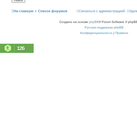
На главную
Список форумов
Связаться с администрацией
Удал
Создано на основе
phpBB
® Forum Software © phpBB
Русская поддержка phpBB
Конфиденциальность
|
Правила
126