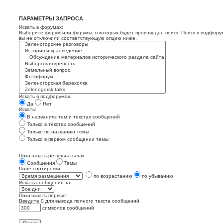
ПАРАМЕТРЫ ЗАПРОСА
Искать в форумах:
Выберите форум или форумы, в которых будет произведён поиск. Поиск в подфору
вы не отключили соответствующую опцию ниже.
Искать в подфорумах:
Да
Нет
Искать:
В названиях тем и текстах сообщений
Только в текстах сообщений
Только по названию темы
Только в первом сообщении темы
Показывать результаты как:
Сообщения
Темы
Поле сортировки:
по возрастанию
по убыванию
Искать сообщения за:
Показывать первые:
Введите 0 для вывода полного текста сообщений.
символов сообщений