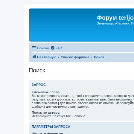
Форум terijo
Зеленогорск/Териоки. И
Ссылки
FAQ
На главную
Список форумов
Поиск
Поиск
ЗАПРОС
Ключевые слова:
Вы можете использовать
+
, чтобы определить слова, которые дол
результатах, и
-
для слов, которых в результатах быть не должно.
слова символом
|
для поиска любого слова из списка. Используй
шаблона для частичного совпадения.
Поиск по автору:
Используйте * в качестве шаблона.
ПАРАМЕТРЫ ЗАПРОСА
Искать в форумах: