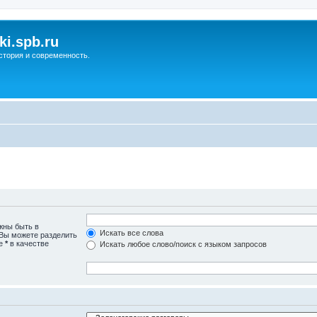
ki.spb.ru
стория и современность.
жны быть в
Искать все слова
 Вы можете разделить
те
*
в качестве
Искать любое слово/поиск с языком запросов