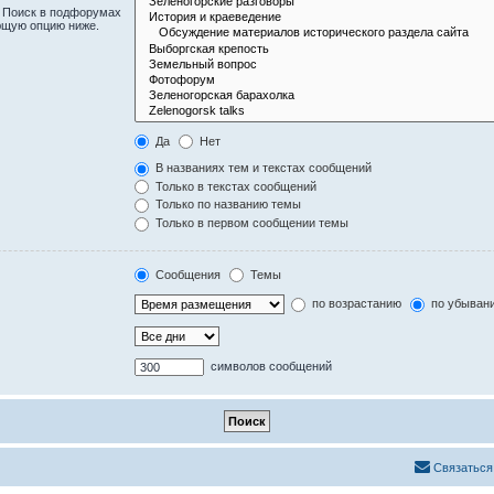
. Поиск в подфорумах
ющую опцию ниже.
Да
Нет
В названиях тем и текстах сообщений
Только в текстах сообщений
Только по названию темы
Только в первом сообщении темы
Сообщения
Темы
по возрастанию
по убыван
символов сообщений
Связаться