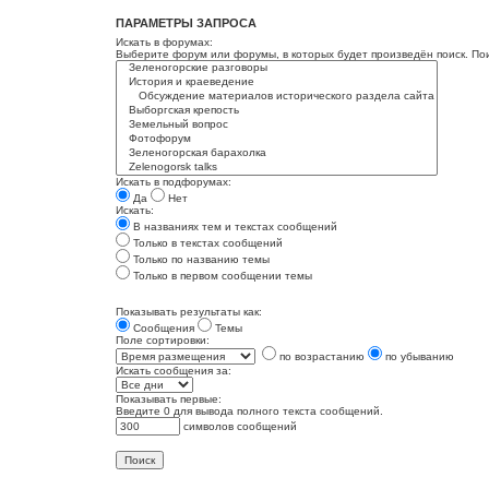
ПАРАМЕТРЫ ЗАПРОСА
Искать в форумах:
Выберите форум или форумы, в которых будет произведён поиск. По
Искать в подфорумах:
Да
Нет
Искать:
В названиях тем и текстах сообщений
Только в текстах сообщений
Только по названию темы
Только в первом сообщении темы
Показывать результаты как:
Сообщения
Темы
Поле сортировки:
по возрастанию
по убыванию
Искать сообщения за:
Показывать первые:
Введите 0 для вывода полного текста сообщений.
символов сообщений