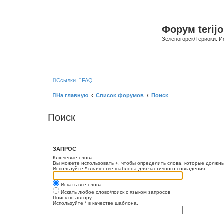
Форум terijo
Зеленогорск/Териоки. И
Ссылки
FAQ
На главную
Список форумов
Поиск
Поиск
ЗАПРОС
Ключевые слова:
Вы можете использовать
+
, чтобы определить слова, которые должны
Используйте
*
в качестве шаблона для частичного совпадения.
Искать все слова
Искать любое слово/поиск с языком запросов
Поиск по автору:
Используйте * в качестве шаблона.