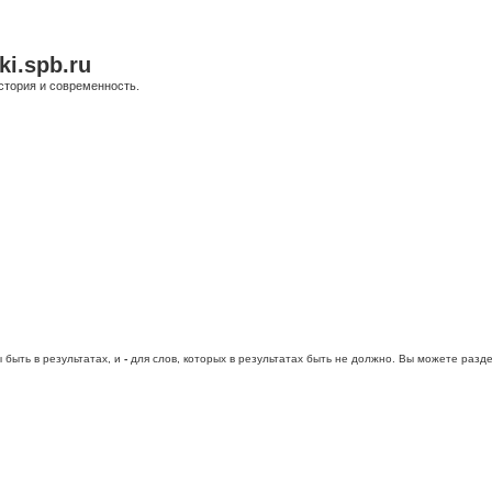
ki.spb.ru
стория и современность.
 быть в результатах, и
-
для слов, которых в результатах быть не должно. Вы можете раз