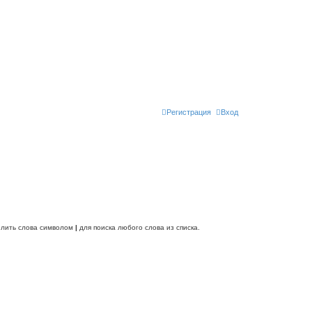
Регистрация
Вход
делить слова символом
|
для поиска любого слова из списка.