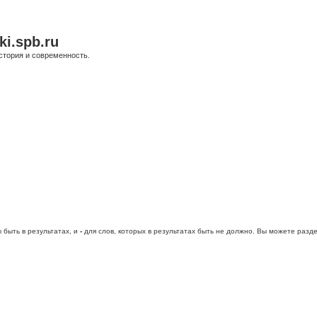
ki.spb.ru
стория и современность.
 быть в результатах, и
-
для слов, которых в результатах быть не должно. Вы можете раз