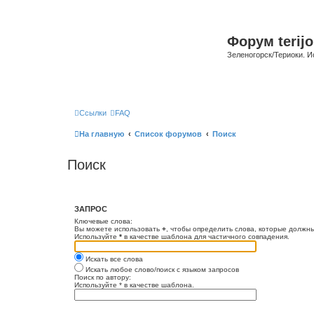
Форум terijo
Зеленогорск/Териоки. И
Ссылки
FAQ
На главную
Список форумов
Поиск
Поиск
ЗАПРОС
Ключевые слова:
Вы можете использовать
+
, чтобы определить слова, которые должны
Используйте
*
в качестве шаблона для частичного совпадения.
Искать все слова
Искать любое слово/поиск с языком запросов
Поиск по автору:
Используйте * в качестве шаблона.