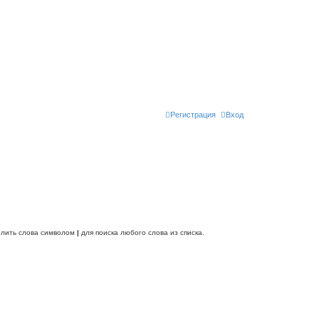
Регистрация
Вход
делить слова символом
|
для поиска любого слова из списка.