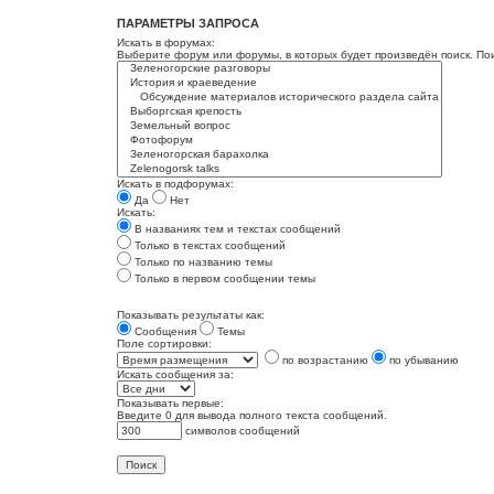
ПАРАМЕТРЫ ЗАПРОСА
Искать в форумах:
Выберите форум или форумы, в которых будет произведён поиск. По
Искать в подфорумах:
Да
Нет
Искать:
В названиях тем и текстах сообщений
Только в текстах сообщений
Только по названию темы
Только в первом сообщении темы
Показывать результаты как:
Сообщения
Темы
Поле сортировки:
по возрастанию
по убыванию
Искать сообщения за:
Показывать первые:
Введите 0 для вывода полного текста сообщений.
символов сообщений