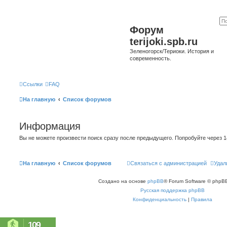
Форум
terijoki.spb.ru
Зеленогорск/Териоки. История и
современность.
Ссылки
FAQ
На главную
Список форумов
Информация
Вы не можете произвести поиск сразу после предыдущего. Попробуйте через 1
На главную
Список форумов
Связаться с администрацией
Удал
Создано на основе
phpBB
® Forum Software © phpBB
Русская поддержка phpBB
Конфиденциальность
|
Правила
109