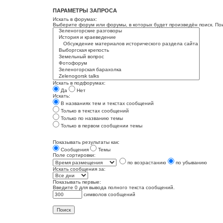
ПАРАМЕТРЫ ЗАПРОСА
Искать в форумах:
Выберите форум или форумы, в которых будет произведён поиск. По
Искать в подфорумах:
Да
Нет
Искать:
В названиях тем и текстах сообщений
Только в текстах сообщений
Только по названию темы
Только в первом сообщении темы
Показывать результаты как:
Сообщения
Темы
Поле сортировки:
по возрастанию
по убыванию
Искать сообщения за:
Показывать первые:
Введите 0 для вывода полного текста сообщений.
символов сообщений