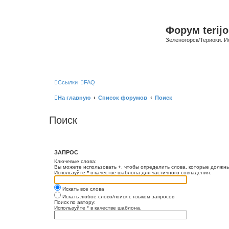
Форум terijo
Зеленогорск/Териоки. И
Ссылки
FAQ
На главную
Список форумов
Поиск
Поиск
ЗАПРОС
Ключевые слова:
Вы можете использовать
+
, чтобы определить слова, которые должны
Используйте
*
в качестве шаблона для частичного совпадения.
Искать все слова
Искать любое слово/поиск с языком запросов
Поиск по автору:
Используйте * в качестве шаблона.