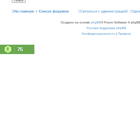
На главную
Список форумов
Связаться с администрацией
Удал
Создано на основе
phpBB
® Forum Software © phpBB
Русская поддержка phpBB
Конфиденциальность
|
Правила
75