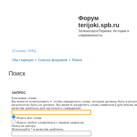
Форум
terijoki.spb.ru
Зеленогорск/Териоки. История и
современность.
Ссылки
FAQ
На главную
Список форумов
Поиск
Поиск
ЗАПРОС
Ключевые слова:
Вы можете использовать
+
, чтобы определить слова, которые должны быть в резул
результатах быть не должно. Вы можете разделить слова символом
|
для поиска л
качестве шаблона для частичного совпадения.
Искать все слова
Искать любое слово/поиск с языком запросов
Поиск по автору:
Используйте * в качестве шаблона.