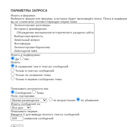
ПАРАМЕТРЫ ЗАПРОСА
Искать в форумах:
Выберите форум или форумы, в которых будет произведён поиск. Поиск в подфору
вы не отключили соответствующую опцию ниже.
Искать в подфорумах:
Да
Нет
Искать:
В названиях тем и текстах сообщений
Только в текстах сообщений
Только по названию темы
Только в первом сообщении темы
Показывать результаты как:
Сообщения
Темы
Поле сортировки:
по возрастанию
по убыванию
Искать сообщения за:
Показывать первые:
Введите 0 для вывода полного текста сообщений.
символов сообщений