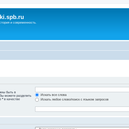
ki.spb.ru
стория и современность.
жны быть в
Искать все слова
 Вы можете разделить
те
*
в качестве
Искать любое слово/поиск с языком запросов