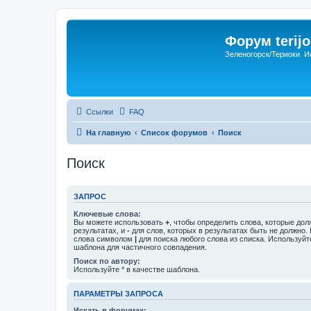
Форум terijo
Зеленогорск/Териоки. И
Ссылки
FAQ
На главную
Список форумов
Поиск
Поиск
ЗАПРОС
Ключевые слова:
Вы можете использовать
+
, чтобы определить слова, которые дол
результатах, и
-
для слов, которых в результатах быть не должно.
слова символом
|
для поиска любого слова из списка. Используй
шаблона для частичного совпадения.
Поиск по автору:
Используйте * в качестве шаблона.
ПАРАМЕТРЫ ЗАПРОСА
Искать в форумах: