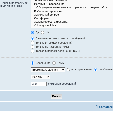
. Поиск в подфорумах
ющую опцию ниже.
Да
Нет
В названиях тем и текстах сообщений
Только в текстах сообщений
Только по названию темы
Только в первом сообщении темы
Сообщения
Темы
по возрастанию
по убыван
символов сообщений
Связаться