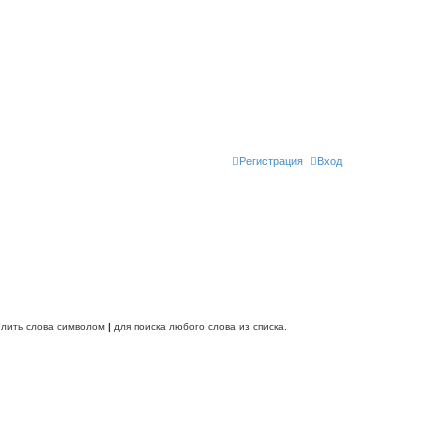
Регистрация
Вход
делить слова символом
|
для поиска любого слова из списка.