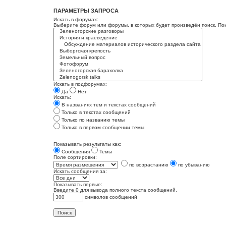
ПАРАМЕТРЫ ЗАПРОСА
Искать в форумах:
Выберите форум или форумы, в которых будет произведён поиск. По
Искать в подфорумах:
Да
Нет
Искать:
В названиях тем и текстах сообщений
Только в текстах сообщений
Только по названию темы
Только в первом сообщении темы
Показывать результаты как:
Сообщения
Темы
Поле сортировки:
по возрастанию
по убыванию
Искать сообщения за:
Показывать первые:
Введите 0 для вывода полного текста сообщений.
символов сообщений