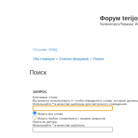
Форум terijo
Зеленогорск/Териоки. И
Ссылки
FAQ
На главную
Список форумов
Поиск
Поиск
ЗАПРОС
Ключевые слова:
Вы можете использовать
+
, чтобы определить слова, которые должны
Используйте
*
в качестве шаблона для частичного совпадения.
Искать все слова
Искать любое слово/поиск с языком запросов
Поиск по автору:
Используйте * в качестве шаблона.