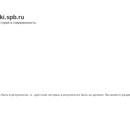
ki.spb.ru
стория и современность.
 быть в результатах, и
-
для слов, которых в результатах быть не должно. Вы можете раз