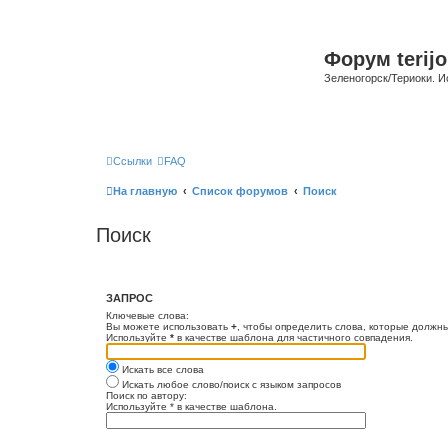
Форум terijo
Зеленогорск/Териоки. И
Ссылки
FAQ
На главную
Список форумов
Поиск
Поиск
ЗАПРОС
Ключевые слова:
Вы можете использовать
+
, чтобы определить слова, которые должны
Используйте
*
в качестве шаблона для частичного совпадения.
Искать все слова
Искать любое слово/поиск с языком запросов
Поиск по автору:
Используйте * в качестве шаблона.