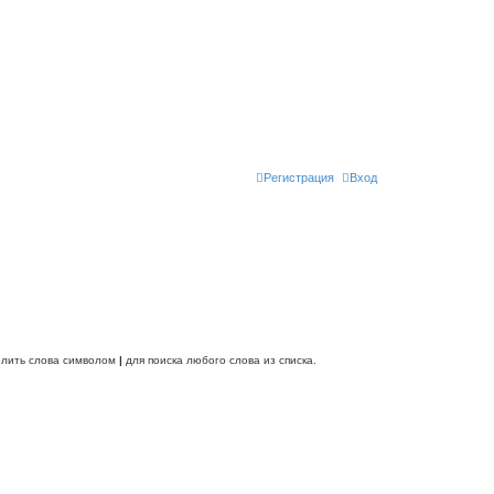
Регистрация
Вход
делить слова символом
|
для поиска любого слова из списка.