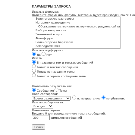
ПАРАМЕТРЫ ЗАПРОСА
Искать в форумах:
Выберите форум или форумы, в которых будет произведён поиск. По
Искать в подфорумах:
Да
Нет
Искать:
В названиях тем и текстах сообщений
Только в текстах сообщений
Только по названию темы
Только в первом сообщении темы
Показывать результаты как:
Сообщения
Темы
Поле сортировки:
по возрастанию
по убыванию
Искать сообщения за:
Показывать первые:
Введите 0 для вывода полного текста сообщений.
символов сообщений