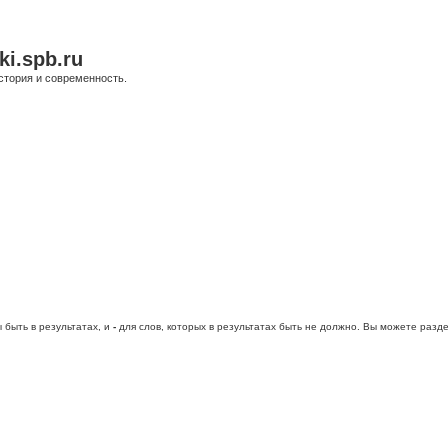
ki.spb.ru
стория и современность.
 быть в результатах, и
-
для слов, которых в результатах быть не должно. Вы можете раз