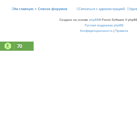
На главную
Список форумов
Связаться с администрацией
Удал
Создано на основе
phpBB
® Forum Software © phpBB
Русская поддержка phpBB
Конфиденциальность
|
Правила
70