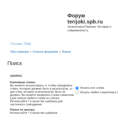
Форум
terijoki.spb.ru
Зеленогорск/Териоки. История и
современность.
Ссылки
FAQ
На главную
Список форумов
Поиск
Поиск
ЗАПРОС
Ключевые слова:
Вы можете использовать
+
, чтобы определить
Искать все слова
слова, которые должны быть в результатах, и
-
для слов, которых в результатах быть не
Искать любое слово/поиск 
должно. Вы можете разделить слова символом
|
для поиска любого слова из списка.
Используйте
*
в качестве шаблона для
частичного совпадения.
Поиск по автору:
Используйте * в качестве шаблона.