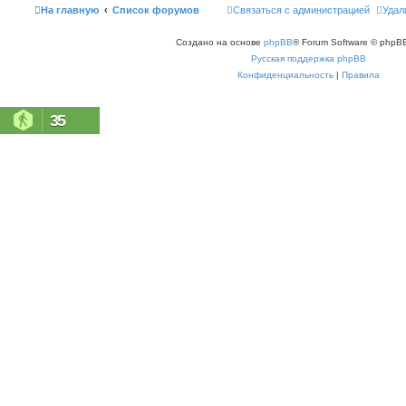
На главную
Список форумов
Связаться с администрацией
Удал
Создано на основе
phpBB
® Forum Software © phpBB
Русская поддержка phpBB
Конфиденциальность
|
Правила
35