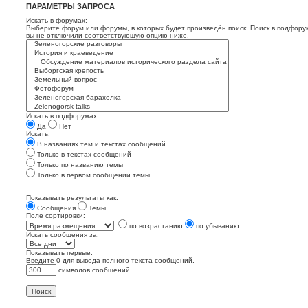
ПАРАМЕТРЫ ЗАПРОСА
Искать в форумах:
Выберите форум или форумы, в которых будет произведён поиск. Поиск в подфору
вы не отключили соответствующую опцию ниже.
Искать в подфорумах:
Да
Нет
Искать:
В названиях тем и текстах сообщений
Только в текстах сообщений
Только по названию темы
Только в первом сообщении темы
Показывать результаты как:
Сообщения
Темы
Поле сортировки:
по возрастанию
по убыванию
Искать сообщения за:
Показывать первые:
Введите 0 для вывода полного текста сообщений.
символов сообщений