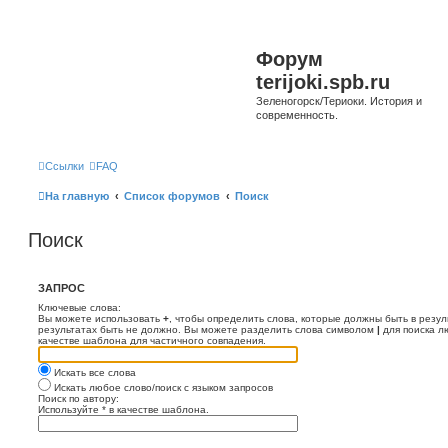
Форум
terijoki.spb.ru
Зеленогорск/Териоки. История и
современность.
Ссылки
FAQ
На главную
Список форумов
Поиск
Поиск
ЗАПРОС
Ключевые слова:
Вы можете использовать
+
, чтобы определить слова, которые должны быть в резул
результатах быть не должно. Вы можете разделить слова символом
|
для поиска л
качестве шаблона для частичного совпадения.
Искать все слова
Искать любое слово/поиск с языком запросов
Поиск по автору:
Используйте * в качестве шаблона.