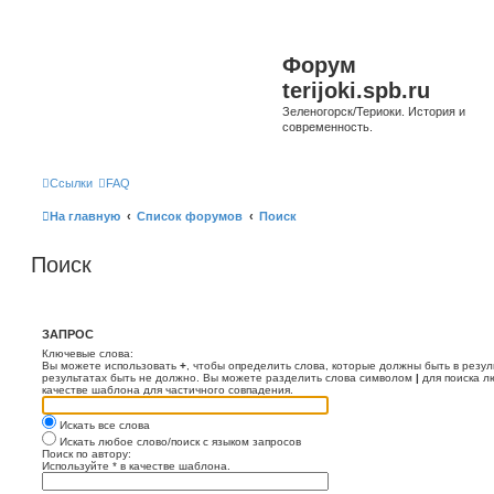
Форум
terijoki.spb.ru
Зеленогорск/Териоки. История и
современность.
Ссылки
FAQ
На главную
Список форумов
Поиск
Поиск
ЗАПРОС
Ключевые слова:
Вы можете использовать
+
, чтобы определить слова, которые должны быть в резул
результатах быть не должно. Вы можете разделить слова символом
|
для поиска л
качестве шаблона для частичного совпадения.
Искать все слова
Искать любое слово/поиск с языком запросов
Поиск по автору:
Используйте * в качестве шаблона.