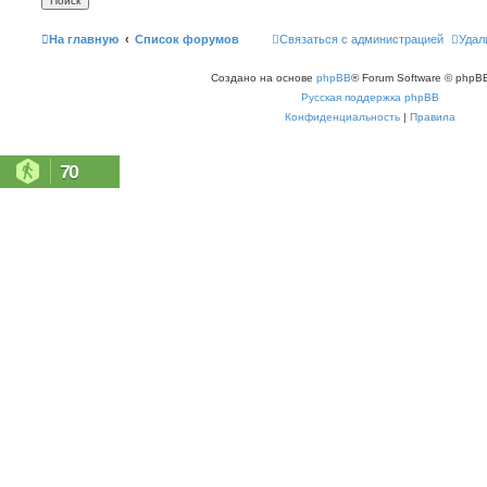
На главную
Список форумов
Связаться с администрацией
Удал
Создано на основе
phpBB
® Forum Software © phpBB
Русская поддержка phpBB
Конфиденциальность
|
Правила
70