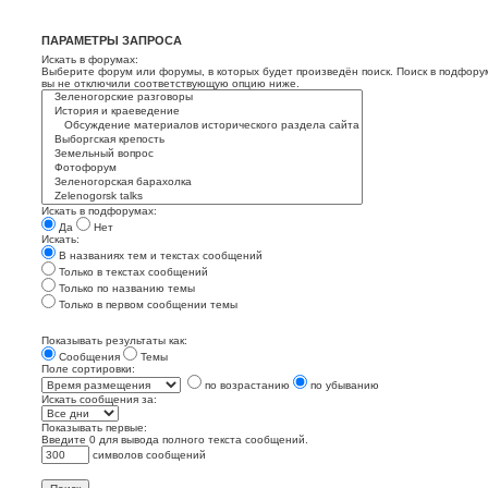
ПАРАМЕТРЫ ЗАПРОСА
Искать в форумах:
Выберите форум или форумы, в которых будет произведён поиск. Поиск в подфору
вы не отключили соответствующую опцию ниже.
Искать в подфорумах:
Да
Нет
Искать:
В названиях тем и текстах сообщений
Только в текстах сообщений
Только по названию темы
Только в первом сообщении темы
Показывать результаты как:
Сообщения
Темы
Поле сортировки:
по возрастанию
по убыванию
Искать сообщения за:
Показывать первые:
Введите 0 для вывода полного текста сообщений.
символов сообщений