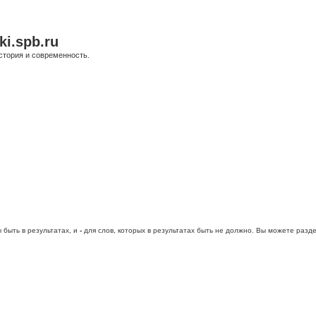
ki.spb.ru
стория и современность.
 быть в результатах, и
-
для слов, которых в результатах быть не должно. Вы можете раз