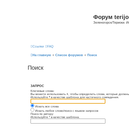
Форум terijo
Зеленогорск/Териоки. И
Ссылки
FAQ
На главную
Список форумов
Поиск
Поиск
ЗАПРОС
Ключевые слова:
Вы можете использовать
+
, чтобы определить слова, которые должны
Используйте
*
в качестве шаблона для частичного совпадения.
Искать все слова
Искать любое слово/поиск с языком запросов
Поиск по автору:
Используйте * в качестве шаблона.