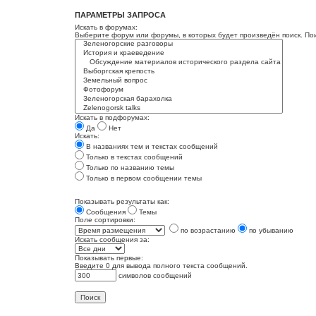
ПАРАМЕТРЫ ЗАПРОСА
Искать в форумах:
Выберите форум или форумы, в которых будет произведён поиск. По
Искать в подфорумах:
Да
Нет
Искать:
В названиях тем и текстах сообщений
Только в текстах сообщений
Только по названию темы
Только в первом сообщении темы
Показывать результаты как:
Сообщения
Темы
Поле сортировки:
по возрастанию
по убыванию
Искать сообщения за:
Показывать первые:
Введите 0 для вывода полного текста сообщений.
символов сообщений