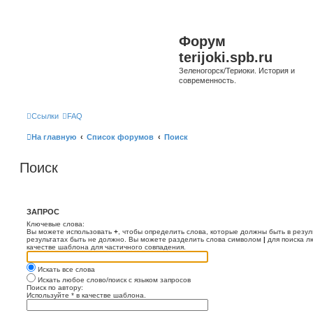
Форум
terijoki.spb.ru
Зеленогорск/Териоки. История и
современность.
Ссылки
FAQ
На главную
Список форумов
Поиск
Поиск
ЗАПРОС
Ключевые слова:
Вы можете использовать
+
, чтобы определить слова, которые должны быть в резул
результатах быть не должно. Вы можете разделить слова символом
|
для поиска л
качестве шаблона для частичного совпадения.
Искать все слова
Искать любое слово/поиск с языком запросов
Поиск по автору:
Используйте * в качестве шаблона.