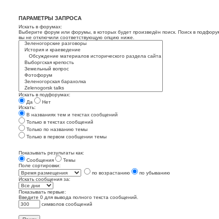
ПАРАМЕТРЫ ЗАПРОСА
Искать в форумах:
Выберите форум или форумы, в которых будет произведён поиск. Поиск в подфору
вы не отключили соответствующую опцию ниже.
Искать в подфорумах:
Да
Нет
Искать:
В названиях тем и текстах сообщений
Только в текстах сообщений
Только по названию темы
Только в первом сообщении темы
Показывать результаты как:
Сообщения
Темы
Поле сортировки:
по возрастанию
по убыванию
Искать сообщения за:
Показывать первые:
Введите 0 для вывода полного текста сообщений.
символов сообщений