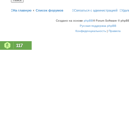
На главную
Список форумов
Связаться с администрацией
Удал
Создано на основе
phpBB
® Forum Software © phpBB
Русская поддержка phpBB
Конфиденциальность
|
Правила
117