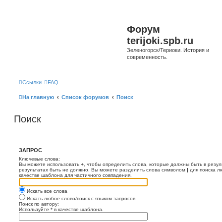
Форум
terijoki.spb.ru
Зеленогорск/Териоки. История и
современность.
Ссылки
FAQ
На главную
Список форумов
Поиск
Поиск
ЗАПРОС
Ключевые слова:
Вы можете использовать
+
, чтобы определить слова, которые должны быть в резул
результатах быть не должно. Вы можете разделить слова символом
|
для поиска л
качестве шаблона для частичного совпадения.
Искать все слова
Искать любое слово/поиск с языком запросов
Поиск по автору:
Используйте * в качестве шаблона.