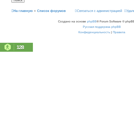
На главную
Список форумов
Связаться с администрацией
Удал
Создано на основе
phpBB
® Forum Software © phpBB
Русская поддержка phpBB
Конфиденциальность
|
Правила
128