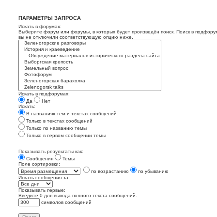
ПАРАМЕТРЫ ЗАПРОСА
Искать в форумах:
Выберите форум или форумы, в которых будет произведён поиск. Поиск в подфору
вы не отключили соответствующую опцию ниже.
Искать в подфорумах:
Да
Нет
Искать:
В названиях тем и текстах сообщений
Только в текстах сообщений
Только по названию темы
Только в первом сообщении темы
Показывать результаты как:
Сообщения
Темы
Поле сортировки:
по возрастанию
по убыванию
Искать сообщения за:
Показывать первые:
Введите 0 для вывода полного текста сообщений.
символов сообщений