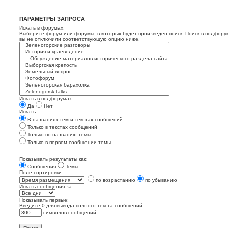
ПАРАМЕТРЫ ЗАПРОСА
Искать в форумах:
Выберите форум или форумы, в которых будет произведён поиск. Поиск в подфору
вы не отключили соответствующую опцию ниже.
Искать в подфорумах:
Да
Нет
Искать:
В названиях тем и текстах сообщений
Только в текстах сообщений
Только по названию темы
Только в первом сообщении темы
Показывать результаты как:
Сообщения
Темы
Поле сортировки:
по возрастанию
по убыванию
Искать сообщения за:
Показывать первые:
Введите 0 для вывода полного текста сообщений.
символов сообщений