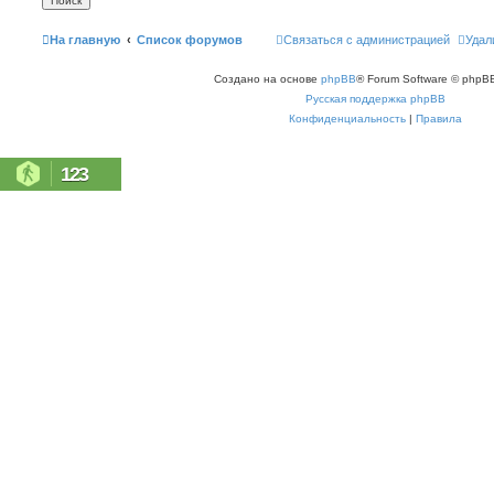
На главную
Список форумов
Связаться с администрацией
Удал
Создано на основе
phpBB
® Forum Software © phpBB
Русская поддержка phpBB
Конфиденциальность
|
Правила
123