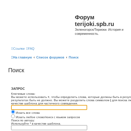
Форум
terijoki.spb.ru
Зеленогорск/Териоки. История и
современность.
Ссылки
FAQ
На главную
Список форумов
Поиск
Поиск
ЗАПРОС
Ключевые слова:
Вы можете использовать
+
, чтобы определить слова, которые должны быть в резул
результатах быть не должно. Вы можете разделить слова символом
|
для поиска л
качестве шаблона для частичного совпадения.
Искать все слова
Искать любое слово/поиск с языком запросов
Поиск по автору:
Используйте * в качестве шаблона.