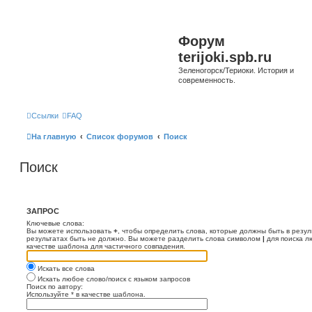
Форум
terijoki.spb.ru
Зеленогорск/Териоки. История и
современность.
Ссылки
FAQ
На главную
Список форумов
Поиск
Поиск
ЗАПРОС
Ключевые слова:
Вы можете использовать
+
, чтобы определить слова, которые должны быть в резул
результатах быть не должно. Вы можете разделить слова символом
|
для поиска л
качестве шаблона для частичного совпадения.
Искать все слова
Искать любое слово/поиск с языком запросов
Поиск по автору:
Используйте * в качестве шаблона.