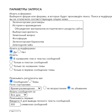
ПАРАМЕТРЫ ЗАПРОСА
Искать в форумах:
Выберите форум или форумы, в которых будет произведён поиск. Поиск в подфору
вы не отключили соответствующую опцию ниже.
Искать в подфорумах:
Да
Нет
Искать:
В названиях тем и текстах сообщений
Только в текстах сообщений
Только по названию темы
Только в первом сообщении темы
Показывать результаты как:
Сообщения
Темы
Поле сортировки:
по возрастанию
по убыванию
Искать сообщения за:
Показывать первые:
Введите 0 для вывода полного текста сообщений.
символов сообщений