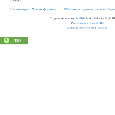
На главную
Список форумов
Связаться с администрацией
Удал
Создано на основе
phpBB
® Forum Software © phpBB
Русская поддержка phpBB
Конфиденциальность
|
Правила
130