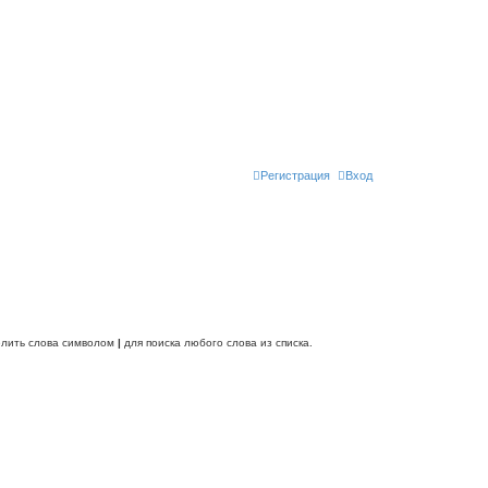
Регистрация
Вход
делить слова символом
|
для поиска любого слова из списка.