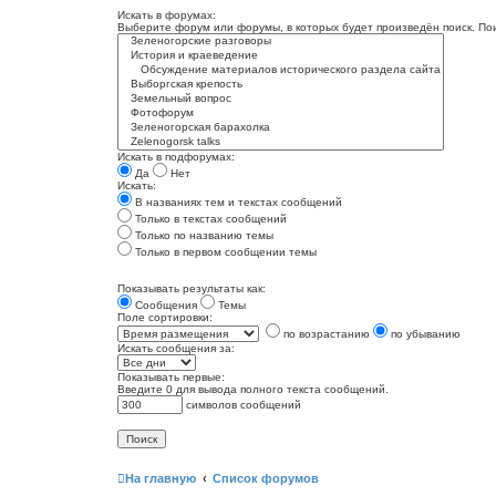
Искать в форумах:
Выберите форум или форумы, в которых будет произведён поиск. По
Искать в подфорумах:
Да
Нет
Искать:
В названиях тем и текстах сообщений
Только в текстах сообщений
Только по названию темы
Только в первом сообщении темы
Показывать результаты как:
Сообщения
Темы
Поле сортировки:
по возрастанию
по убыванию
Искать сообщения за:
Показывать первые:
Введите 0 для вывода полного текста сообщений.
символов сообщений
На главную
Список форумов