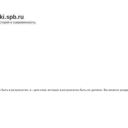
ki.spb.ru
стория и современность.
 быть в результатах, и
-
для слов, которых в результатах быть не должно. Вы можете раз