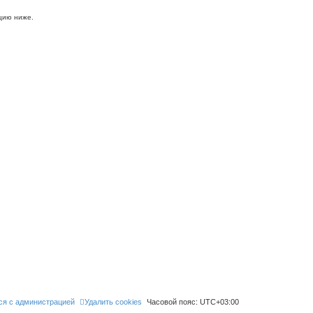
цию ниже.
ся с администрацией
Удалить cookies
Часовой пояс:
UTC+03:00