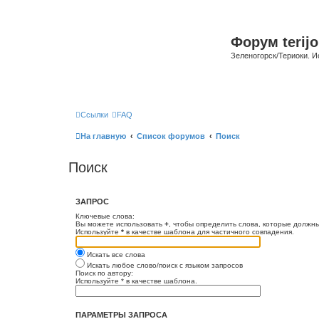
Форум terijo
Зеленогорск/Териоки. И
Ссылки
FAQ
На главную
Список форумов
Поиск
Поиск
ЗАПРОС
Ключевые слова:
Вы можете использовать
+
, чтобы определить слова, которые должны
Используйте
*
в качестве шаблона для частичного совпадения.
Искать все слова
Искать любое слово/поиск с языком запросов
Поиск по автору:
Используйте * в качестве шаблона.
ПАРАМЕТРЫ ЗАПРОСА