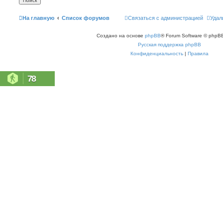
На главную
Список форумов
Связаться с администрацией
Удал
Создано на основе
phpBB
® Forum Software © phpBB
Русская поддержка phpBB
Конфиденциальность
|
Правила
78