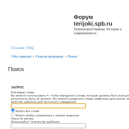
Форум
terijoki.spb.ru
Зеленогорск/Териоки. История и
современность.
Ссылки
FAQ
На главную
Список форумов
Поиск
Поиск
ЗАПРОС
Ключевые слова:
Вы можете использовать
+
, чтобы определить слова, которые должны быть в резул
результатах быть не должно. Вы можете разделить слова символом
|
для поиска л
качестве шаблона для частичного совпадения.
Искать все слова
Искать любое слово/поиск с языком запросов
Поиск по автору:
Используйте * в качестве шаблона.