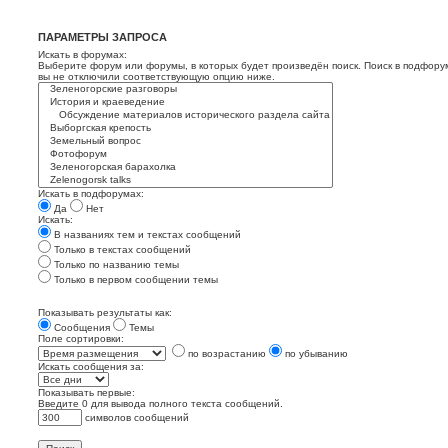
ПАРАМЕТРЫ ЗАПРОСА
Искать в форумах:
Выберите форум или форумы, в которых будет произведён поиск. Поиск в подфору
вы не отключили соответствующую опцию ниже.
Искать в подфорумах:
Да
Нет
Искать:
В названиях тем и текстах сообщений
Только в текстах сообщений
Только по названию темы
Только в первом сообщении темы
Показывать результаты как:
Сообщения
Темы
Поле сортировки:
по возрастанию
по убыванию
Искать сообщения за:
Показывать первые:
Введите 0 для вывода полного текста сообщений.
символов сообщений