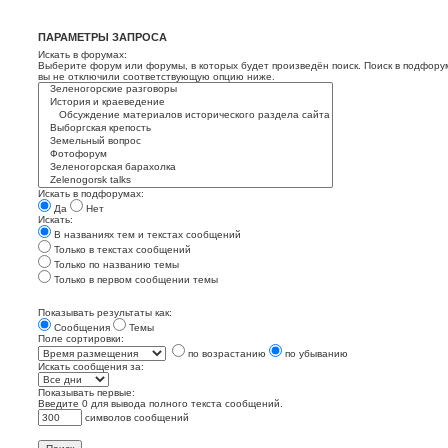
ПАРАМЕТРЫ ЗАПРОСА
Искать в форумах:
Выберите форум или форумы, в которых будет произведён поиск. Поиск в подфору
вы не отключили соответствующую опцию ниже.
Искать в подфорумах:
Да
Нет
Искать:
В названиях тем и текстах сообщений
Только в текстах сообщений
Только по названию темы
Только в первом сообщении темы
Показывать результаты как:
Сообщения
Темы
Поле сортировки:
по возрастанию
по убыванию
Искать сообщения за:
Показывать первые:
Введите 0 для вывода полного текста сообщений.
символов сообщений