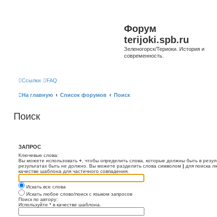
Форум
terijoki.spb.ru
Зеленогорск/Териоки. История и
современность.
Ссылки
FAQ
На главную
Список форумов
Поиск
Поиск
ЗАПРОС
Ключевые слова:
Вы можете использовать
+
, чтобы определить слова, которые должны быть в резул
результатах быть не должно. Вы можете разделить слова символом
|
для поиска л
качестве шаблона для частичного совпадения.
Искать все слова
Искать любое слово/поиск с языком запросов
Поиск по автору:
Используйте * в качестве шаблона.