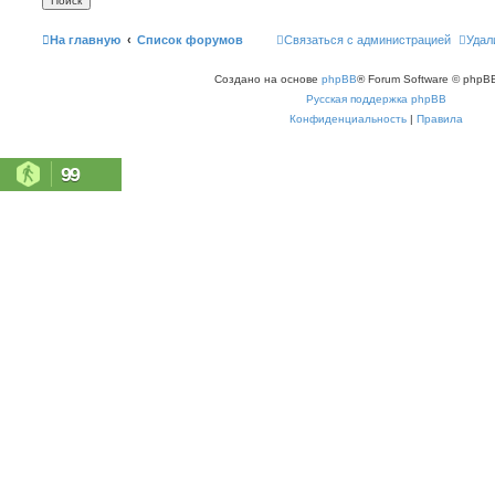
На главную
Список форумов
Связаться с администрацией
Удал
Создано на основе
phpBB
® Forum Software © phpBB
Русская поддержка phpBB
Конфиденциальность
|
Правила
99