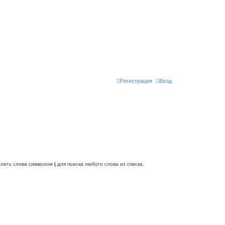
Регистрация
Вход
делить слова символом
|
для поиска любого слова из списка.