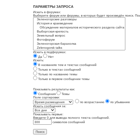
ПАРАМЕТРЫ ЗАПРОСА
Искать в форумах:
Выберите форум или форумы, в которых будет произведён поиск. По
Искать в подфорумах:
Да
Нет
Искать:
В названиях тем и текстах сообщений
Только в текстах сообщений
Только по названию темы
Только в первом сообщении темы
Показывать результаты как:
Сообщения
Темы
Поле сортировки:
по возрастанию
по убыванию
Искать сообщения за:
Показывать первые:
Введите 0 для вывода полного текста сообщений.
символов сообщений