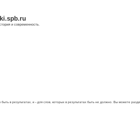
ki.spb.ru
стория и современность.
 быть в результатах, и
-
для слов, которых в результатах быть не должно. Вы можете раз