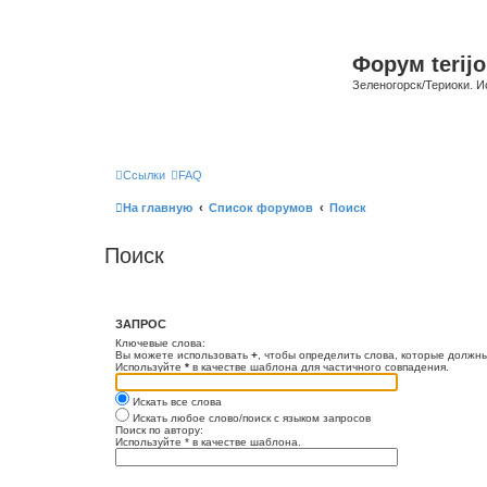
Форум terijo
Зеленогорск/Териоки. И
Ссылки
FAQ
На главную
Список форумов
Поиск
Поиск
ЗАПРОС
Ключевые слова:
Вы можете использовать
+
, чтобы определить слова, которые должны
Используйте
*
в качестве шаблона для частичного совпадения.
Искать все слова
Искать любое слово/поиск с языком запросов
Поиск по автору:
Используйте * в качестве шаблона.