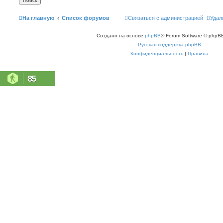
На главную
Список форумов
Связаться с администрацией
Удал
Создано на основе
phpBB
® Forum Software © phpBB
Русская поддержка phpBB
Конфиденциальность
|
Правила
85