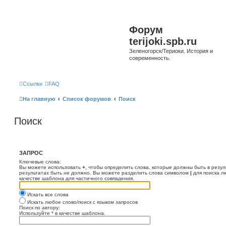
Форум
terijoki.spb.ru
Зеленогорск/Териоки. История и
современность.
Ссылки
FAQ
На главную
Список форумов
Поиск
Поиск
ЗАПРОС
Ключевые слова:
Вы можете использовать
+
, чтобы определить слова, которые должны быть в резул
результатах быть не должно. Вы можете разделить слова символом
|
для поиска л
качестве шаблона для частичного совпадения.
Искать все слова
Искать любое слово/поиск с языком запросов
Поиск по автору:
Используйте * в качестве шаблона.