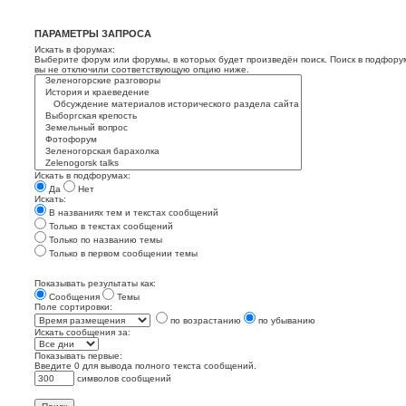
ПАРАМЕТРЫ ЗАПРОСА
Искать в форумах:
Выберите форум или форумы, в которых будет произведён поиск. Поиск в подфору
вы не отключили соответствующую опцию ниже.
Искать в подфорумах:
Да
Нет
Искать:
В названиях тем и текстах сообщений
Только в текстах сообщений
Только по названию темы
Только в первом сообщении темы
Показывать результаты как:
Сообщения
Темы
Поле сортировки:
по возрастанию
по убыванию
Искать сообщения за:
Показывать первые:
Введите 0 для вывода полного текста сообщений.
символов сообщений