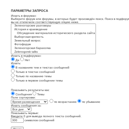
ПАРАМЕТРЫ ЗАПРОСА
Искать в форумах:
Выберите форум или форумы, в которых будет произведён поиск. Поиск в подфору
вы не отключили соответствующую опцию ниже.
Искать в подфорумах:
Да
Нет
Искать:
В названиях тем и текстах сообщений
Только в текстах сообщений
Только по названию темы
Только в первом сообщении темы
Показывать результаты как:
Сообщения
Темы
Поле сортировки:
по возрастанию
по убыванию
Искать сообщения за:
Показывать первые:
Введите 0 для вывода полного текста сообщений.
символов сообщений