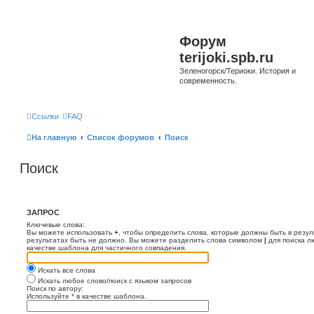
Форум
terijoki.spb.ru
Зеленогорск/Териоки. История и
современность.
Ссылки
FAQ
На главную
Список форумов
Поиск
Поиск
ЗАПРОС
Ключевые слова:
Вы можете использовать
+
, чтобы определить слова, которые должны быть в резул
результатах быть не должно. Вы можете разделить слова символом
|
для поиска л
качестве шаблона для частичного совпадения.
Искать все слова
Искать любое слово/поиск с языком запросов
Поиск по автору:
Используйте * в качестве шаблона.