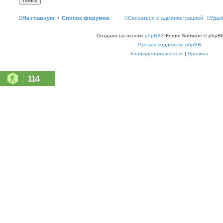
На главную
Список форумов
Связаться с администрацией
Удал
Создано на основе
phpBB
® Forum Software © phpBB
Русская поддержка phpBB
Конфиденциальность
|
Правила
114