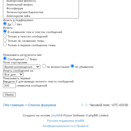
Искать в подфорумах:
Да
Нет
Искать:
В названиях тем и текстах сообщений
Только в текстах сообщений
Только по названию темы
Только в первом сообщении темы
Показывать результаты как:
Сообщения
Темы
Поле сортировки:
по возрастанию
по убыванию
Искать сообщения за:
Показывать первые:
Введите 0 для вывода полного текста сообщений.
символов сообщений
На главную
Список форумов
Часовой пояс:
UTC+03:00
Создано на основе
phpBB
® Forum Software © phpBB Limited
Русская поддержка phpBB
Конфиденциальность
|
Правила