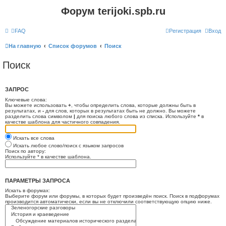
Форум terijoki.spb.ru
FAQ
Регистрация
Вход
На главную
Список форумов
Поиск
Поиск
ЗАПРОС
Ключевые слова:
Вы можете использовать
+
, чтобы определить слова, которые должны быть в
результатах, и
-
для слов, которых в результатах быть не должно. Вы можете
разделить слова символом
|
для поиска любого слова из списка. Используйте
*
в
качестве шаблона для частичного совпадения.
Искать все слова
Искать любое слово/поиск с языком запросов
Поиск по автору:
Используйте * в качестве шаблона.
ПАРАМЕТРЫ ЗАПРОСА
Искать в форумах:
Выберите форум или форумы, в которых будет произведён поиск. Поиск в подфорумах
производится автоматически, если вы не отключили соответствующую опцию ниже.