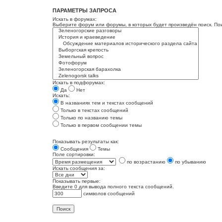
ПАРАМЕТРЫ ЗАПРОСА
Искать в форумах:
Выберите форум или форумы, в которых будет произведён поиск. По
Искать в подфорумах:
Да
Нет
Искать:
В названиях тем и текстах сообщений
Только в текстах сообщений
Только по названию темы
Только в первом сообщении темы
Показывать результаты как:
Сообщения
Темы
Поле сортировки:
по возрастанию
по убыванию
Искать сообщения за:
Показывать первые:
Введите 0 для вывода полного текста сообщений.
символов сообщений