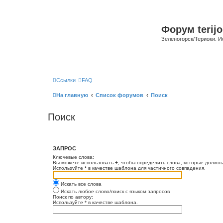
Форум terijo
Зеленогорск/Териоки. И
Ссылки
FAQ
На главную
Список форумов
Поиск
Поиск
ЗАПРОС
Ключевые слова:
Вы можете использовать
+
, чтобы определить слова, которые должны
Используйте
*
в качестве шаблона для частичного совпадения.
Искать все слова
Искать любое слово/поиск с языком запросов
Поиск по автору:
Используйте * в качестве шаблона.