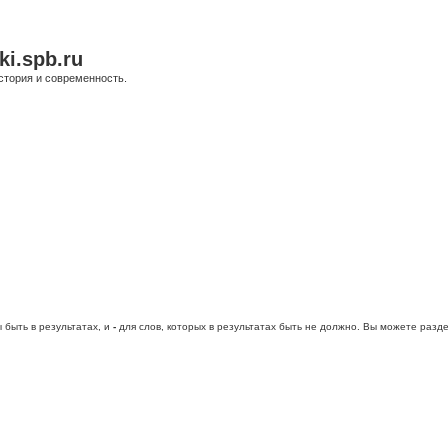
ki.spb.ru
стория и современность.
 быть в результатах, и
-
для слов, которых в результатах быть не должно. Вы можете раз