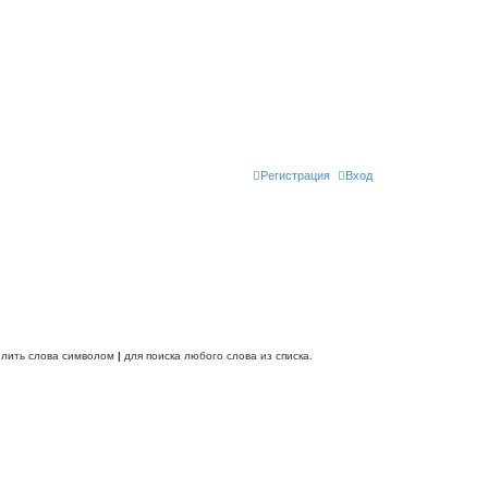
Регистрация
Вход
делить слова символом
|
для поиска любого слова из списка.