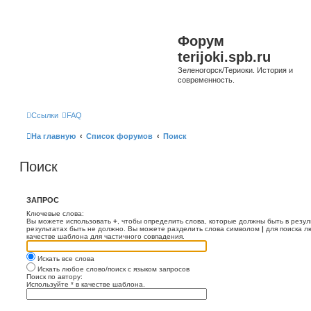
Форум
terijoki.spb.ru
Зеленогорск/Териоки. История и
современность.
Ссылки
FAQ
На главную
Список форумов
Поиск
Поиск
ЗАПРОС
Ключевые слова:
Вы можете использовать
+
, чтобы определить слова, которые должны быть в резул
результатах быть не должно. Вы можете разделить слова символом
|
для поиска л
качестве шаблона для частичного совпадения.
Искать все слова
Искать любое слово/поиск с языком запросов
Поиск по автору:
Используйте * в качестве шаблона.