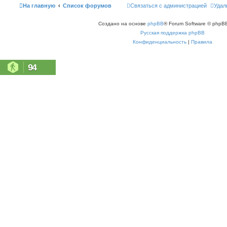
На главную
Список форумов
Связаться с администрацией
Удал
Создано на основе
phpBB
® Forum Software © phpBB
Русская поддержка phpBB
Конфиденциальность
|
Правила
94