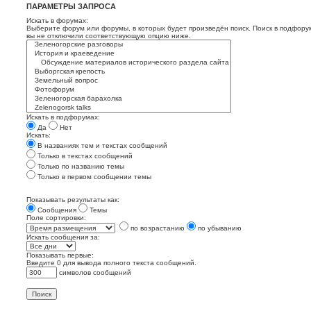
ПАРАМЕТРЫ ЗАПРОСА
Искать в форумах:
Выберите форум или форумы, в которых будет произведён поиск. Поиск в подфору
вы не отключили соответствующую опцию ниже.
Искать в подфорумах:
Да
Нет
Искать:
В названиях тем и текстах сообщений
Только в текстах сообщений
Только по названию темы
Только в первом сообщении темы
Показывать результаты как:
Сообщения
Темы
Поле сортировки:
по возрастанию
по убыванию
Искать сообщения за:
Показывать первые:
Введите 0 для вывода полного текста сообщений.
символов сообщений