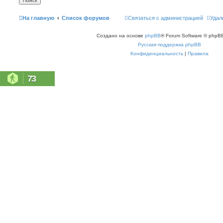
На главную
Список форумов
Связаться с администрацией
Удал
Создано на основе
phpBB
® Forum Software © phpBB
Русская поддержка phpBB
Конфиденциальность
|
Правила
73