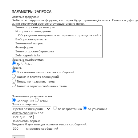
ПАРАМЕТРЫ ЗАПРОСА
Искать в форумах:
Выберите форум или форумы, в которых будет произведён поиск. Поиск в подфору
вы не отключили соответствующую опцию ниже.
Искать в подфорумах:
Да
Нет
Искать:
В названиях тем и текстах сообщений
Только в текстах сообщений
Только по названию темы
Только в первом сообщении темы
Показывать результаты как:
Сообщения
Темы
Поле сортировки:
по возрастанию
по убыванию
Искать сообщения за:
Показывать первые:
Введите 0 для вывода полного текста сообщений.
символов сообщений