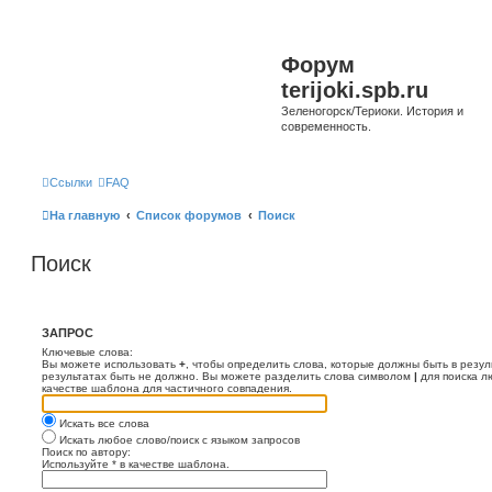
Форум
terijoki.spb.ru
Зеленогорск/Териоки. История и
современность.
Ссылки
FAQ
На главную
Список форумов
Поиск
Поиск
ЗАПРОС
Ключевые слова:
Вы можете использовать
+
, чтобы определить слова, которые должны быть в резул
результатах быть не должно. Вы можете разделить слова символом
|
для поиска л
качестве шаблона для частичного совпадения.
Искать все слова
Искать любое слово/поиск с языком запросов
Поиск по автору:
Используйте * в качестве шаблона.