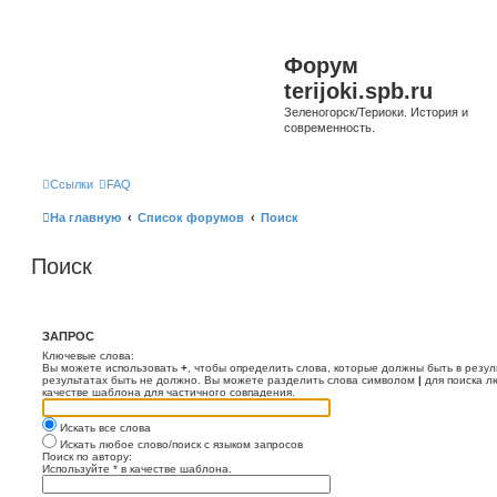
Форум
terijoki.spb.ru
Зеленогорск/Териоки. История и
современность.
Ссылки
FAQ
На главную
Список форумов
Поиск
Поиск
ЗАПРОС
Ключевые слова:
Вы можете использовать
+
, чтобы определить слова, которые должны быть в резул
результатах быть не должно. Вы можете разделить слова символом
|
для поиска л
качестве шаблона для частичного совпадения.
Искать все слова
Искать любое слово/поиск с языком запросов
Поиск по автору:
Используйте * в качестве шаблона.