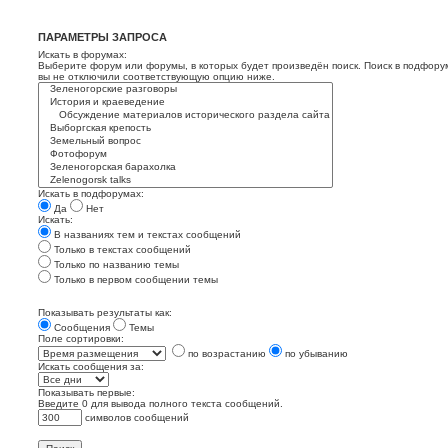
ПАРАМЕТРЫ ЗАПРОСА
Искать в форумах:
Выберите форум или форумы, в которых будет произведён поиск. Поиск в подфору
вы не отключили соответствующую опцию ниже.
Искать в подфорумах:
Да
Нет
Искать:
В названиях тем и текстах сообщений
Только в текстах сообщений
Только по названию темы
Только в первом сообщении темы
Показывать результаты как:
Сообщения
Темы
Поле сортировки:
по возрастанию
по убыванию
Искать сообщения за:
Показывать первые:
Введите 0 для вывода полного текста сообщений.
символов сообщений