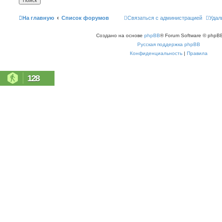
На главную
Список форумов
Связаться с администрацией
Удал
Создано на основе
phpBB
® Forum Software © phpBB
Русская поддержка phpBB
Конфиденциальность
|
Правила
128