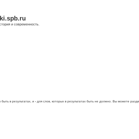
ki.spb.ru
стория и современность.
 быть в результатах, и
-
для слов, которых в результатах быть не должно. Вы можете раз