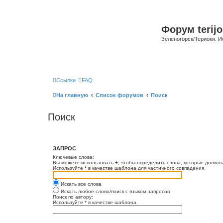
Форум terijo
Зеленогорск/Териоки. И
Ссылки
FAQ
На главную
Список форумов
Поиск
Поиск
ЗАПРОС
Ключевые слова:
Вы можете использовать
+
, чтобы определить слова, которые должны
Используйте
*
в качестве шаблона для частичного совпадения.
Искать все слова
Искать любое слово/поиск с языком запросов
Поиск по автору:
Используйте * в качестве шаблона.