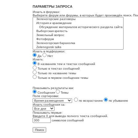
ПАРАМЕТРЫ ЗАПРОСА
Искать в форумах:
Выберите форум или форумы, в которых будет произведён поиск. По
Искать в подфорумах:
Да
Нет
Искать:
В названиях тем и текстах сообщений
Только в текстах сообщений
Только по названию темы
Только в первом сообщении темы
Показывать результаты как:
Сообщения
Темы
Поле сортировки:
по возрастанию
по убыванию
Искать сообщения за:
Показывать первые:
Введите 0 для вывода полного текста сообщений.
символов сообщений