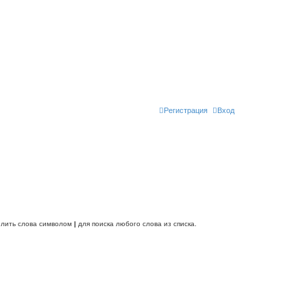
Регистрация
Вход
делить слова символом
|
для поиска любого слова из списка.