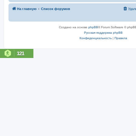
На главную
Список форумов
Удал
Создано на основе
phpBB
® Forum Software © phpBB
Русская поддержка phpBB
Конфиденциальность
|
Правила
121