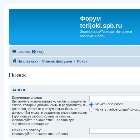
Форум
terijoki.spb.ru
Зеленогорск/Териоки. История и
современность.
Ссылки
FAQ
На главную
Список форумов
Поиск
Поиск
ЗАПРОС
Ключевые слова:
Вы можете использовать
+
, чтобы определить
Искать все слова
слова, которые должны быть в результатах, и
-
для слов, которых в результатах быть не
Искать любое слово/поиск 
должно. Вы можете разделить слова символом
|
для поиска любого слова из списка.
Используйте
*
в качестве шаблона для
частичного совпадения.
Поиск по автору:
Используйте * в качестве шаблона.