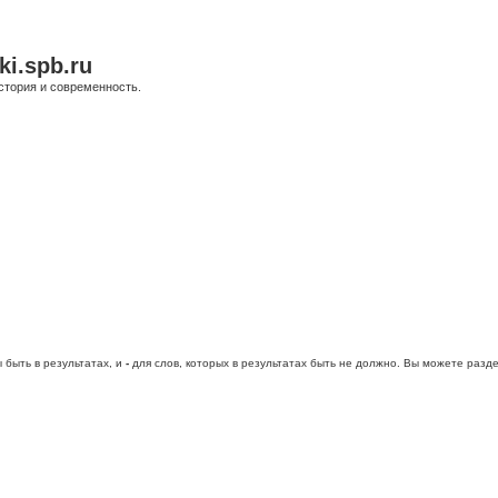
ki.spb.ru
стория и современность.
 быть в результатах, и
-
для слов, которых в результатах быть не должно. Вы можете раз