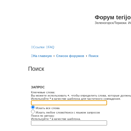
Форум terijo
Зеленогорск/Териоки. И
Ссылки
FAQ
На главную
Список форумов
Поиск
Поиск
ЗАПРОС
Ключевые слова:
Вы можете использовать
+
, чтобы определить слова, которые должны
Используйте
*
в качестве шаблона для частичного совпадения.
Искать все слова
Искать любое слово/поиск с языком запросов
Поиск по автору:
Используйте * в качестве шаблона.