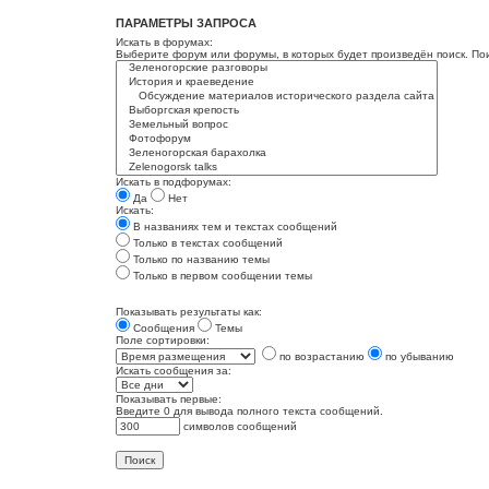
ПАРАМЕТРЫ ЗАПРОСА
Искать в форумах:
Выберите форум или форумы, в которых будет произведён поиск. По
Искать в подфорумах:
Да
Нет
Искать:
В названиях тем и текстах сообщений
Только в текстах сообщений
Только по названию темы
Только в первом сообщении темы
Показывать результаты как:
Сообщения
Темы
Поле сортировки:
по возрастанию
по убыванию
Искать сообщения за:
Показывать первые:
Введите 0 для вывода полного текста сообщений.
символов сообщений