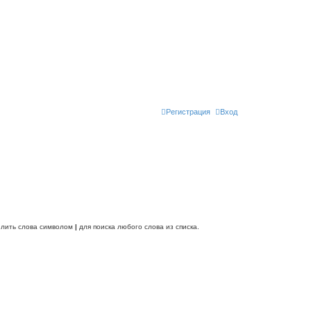
Регистрация
Вход
делить слова символом
|
для поиска любого слова из списка.