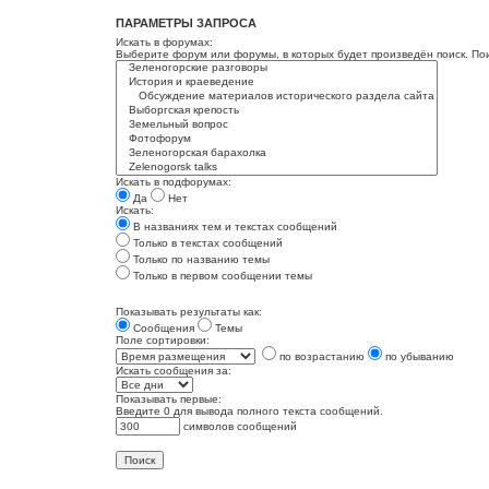
ПАРАМЕТРЫ ЗАПРОСА
Искать в форумах:
Выберите форум или форумы, в которых будет произведён поиск. По
Искать в подфорумах:
Да
Нет
Искать:
В названиях тем и текстах сообщений
Только в текстах сообщений
Только по названию темы
Только в первом сообщении темы
Показывать результаты как:
Сообщения
Темы
Поле сортировки:
по возрастанию
по убыванию
Искать сообщения за:
Показывать первые:
Введите 0 для вывода полного текста сообщений.
символов сообщений