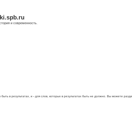
ki.spb.ru
стория и современность.
 быть в результатах, и
-
для слов, которых в результатах быть не должно. Вы можете раз