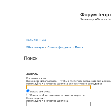
Форум terijo
Зеленогорск/Териоки. И
Ссылки
FAQ
На главную
Список форумов
Поиск
Поиск
ЗАПРОС
Ключевые слова:
Вы можете использовать
+
, чтобы определить слова, которые должны
Используйте
*
в качестве шаблона для частичного совпадения.
Искать все слова
Искать любое слово/поиск с языком запросов
Поиск по автору:
Используйте * в качестве шаблона.