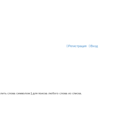
Регистрация
Вход
делить слова символом
|
для поиска любого слова из списка.