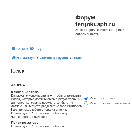
Форум
terijoki.spb.ru
Зеленогорск/Териоки. История и
современность.
Ссылки
FAQ
На главную
Список форумов
Поиск
Поиск
ЗАПРОС
Ключевые слова:
Вы можете использовать
+
, чтобы определить
Искать все слова
слова, которые должны быть в результатах, и
-
для слов, которых в результатах быть не
Искать любое слово/поиск 
должно. Вы можете разделить слова символом
|
для поиска любого слова из списка.
Используйте
*
в качестве шаблона для
частичного совпадения.
Поиск по автору:
Используйте * в качестве шаблона.