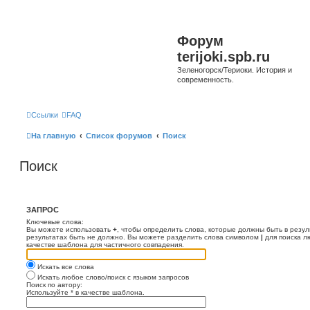
Форум
terijoki.spb.ru
Зеленогорск/Териоки. История и
современность.
Ссылки
FAQ
На главную
Список форумов
Поиск
Поиск
ЗАПРОС
Ключевые слова:
Вы можете использовать
+
, чтобы определить слова, которые должны быть в резул
результатах быть не должно. Вы можете разделить слова символом
|
для поиска л
качестве шаблона для частичного совпадения.
Искать все слова
Искать любое слово/поиск с языком запросов
Поиск по автору:
Используйте * в качестве шаблона.