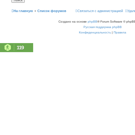
На главную
Список форумов
Связаться с администрацией
Удал
Создано на основе
phpBB
® Forum Software © phpBB
Русская поддержка phpBB
Конфиденциальность
|
Правила
119