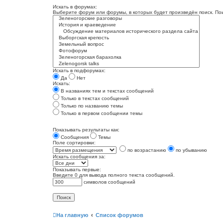
Искать в форумах:
Выберите форум или форумы, в которых будет произведён поиск. По
Искать в подфорумах:
Да
Нет
Искать:
В названиях тем и текстах сообщений
Только в текстах сообщений
Только по названию темы
Только в первом сообщении темы
Показывать результаты как:
Сообщения
Темы
Поле сортировки:
по возрастанию
по убыванию
Искать сообщения за:
Показывать первые:
Введите 0 для вывода полного текста сообщений.
символов сообщений
На главную
Список форумов