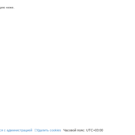
цию ниже.
ся с администрацией
Удалить cookies
Часовой пояс:
UTC+03:00