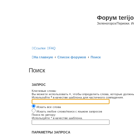
Форум terijo
Зеленогорск/Териоки. И
Ссылки
FAQ
На главную
Список форумов
Поиск
Поиск
ЗАПРОС
Ключевые слова:
Вы можете использовать
+
, чтобы определить слова, которые должны
Используйте
*
в качестве шаблона для частичного совпадения.
Искать все слова
Искать любое слово/поиск с языком запросов
Поиск по автору:
Используйте * в качестве шаблона.
ПАРАМЕТРЫ ЗАПРОСА