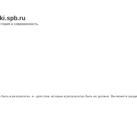
ki.spb.ru
стория и современность.
 быть в результатах, и
-
для слов, которых в результатах быть не должно. Вы можете раз