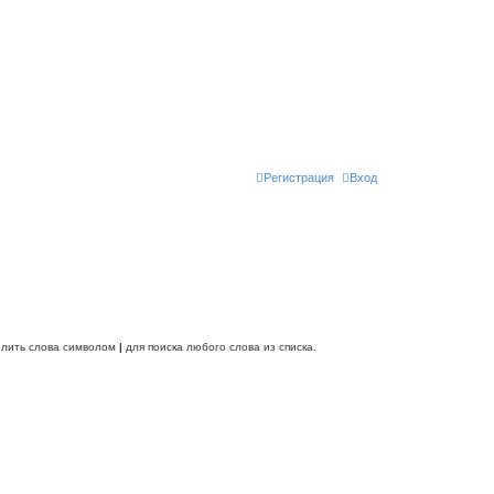
Регистрация
Вход
делить слова символом
|
для поиска любого слова из списка.