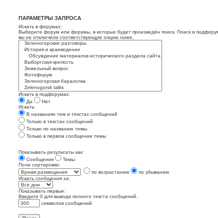
ПАРАМЕТРЫ ЗАПРОСА
Искать в форумах:
Выберите форум или форумы, в которых будет произведён поиск. Поиск в подфору
вы не отключили соответствующую опцию ниже.
Искать в подфорумах:
Да
Нет
Искать:
В названиях тем и текстах сообщений
Только в текстах сообщений
Только по названию темы
Только в первом сообщении темы
Показывать результаты как:
Сообщения
Темы
Поле сортировки:
по возрастанию
по убыванию
Искать сообщения за:
Показывать первые:
Введите 0 для вывода полного текста сообщений.
символов сообщений