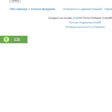
На главную
Список форумов
Связаться с администрацией
Удал
Создано на основе
phpBB
® Forum Software © phpBB
Русская поддержка phpBB
Конфиденциальность
|
Правила
131