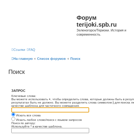
Форум
terijoki.spb.ru
Зеленогорск/Териоки. История и
современность.
Ссылки
FAQ
На главную
Список форумов
Поиск
Поиск
ЗАПРОС
Ключевые слова:
Вы можете использовать
+
, чтобы определить слова, которые должны быть в резул
результатах быть не должно. Вы можете разделить слова символом
|
для поиска л
качестве шаблона для частичного совпадения.
Искать все слова
Искать любое слово/поиск с языком запросов
Поиск по автору:
Используйте * в качестве шаблона.