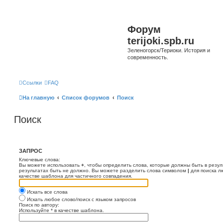
Форум
terijoki.spb.ru
Зеленогорск/Териоки. История и
современность.
Ссылки
FAQ
На главную
Список форумов
Поиск
Поиск
ЗАПРОС
Ключевые слова:
Вы можете использовать
+
, чтобы определить слова, которые должны быть в резул
результатах быть не должно. Вы можете разделить слова символом
|
для поиска л
качестве шаблона для частичного совпадения.
Искать все слова
Искать любое слово/поиск с языком запросов
Поиск по автору:
Используйте * в качестве шаблона.