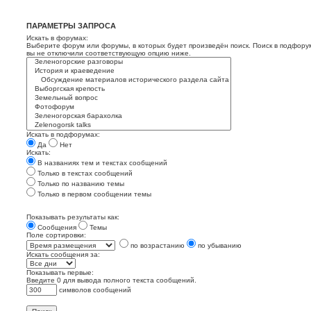
ПАРАМЕТРЫ ЗАПРОСА
Искать в форумах:
Выберите форум или форумы, в которых будет произведён поиск. Поиск в подфору
вы не отключили соответствующую опцию ниже.
Искать в подфорумах:
Да
Нет
Искать:
В названиях тем и текстах сообщений
Только в текстах сообщений
Только по названию темы
Только в первом сообщении темы
Показывать результаты как:
Сообщения
Темы
Поле сортировки:
по возрастанию
по убыванию
Искать сообщения за:
Показывать первые:
Введите 0 для вывода полного текста сообщений.
символов сообщений