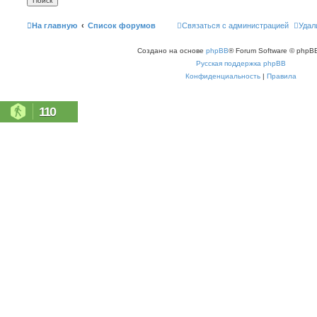
На главную
Список форумов
Связаться с администрацией
Удал
Создано на основе
phpBB
® Forum Software © phpBB
Русская поддержка phpBB
Конфиденциальность
|
Правила
110